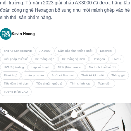
môi trường. Từ năm 2023 giải pháp AX3000 đã được hãng tập
đoàn công nghệ Hexagon bổ sung như một mảnh ghép vào hệ
sinh thái sản phẩm hãng.
Kevin Hoang
and Air Conditioning)
AX3000
Đảm bảo tính thống nhất
Electrical
Giải pháp thiết kế
hê thống điện
Hệ thống vệ sinh
Hexagon
HVAC
HVAC (Heating
Lập kế hoạch
MEP (Mechanical
Mô hình thiết kế 3D
Plumbing)
quản lý dự án
Sưởi và làm mát
Thiết kế kỹ thuật
Thông gió
Tiết kiệm thời gian
Tiêu chuẩn quốc tế
Tính chính xác
Toàn diện
Tương thích CAD