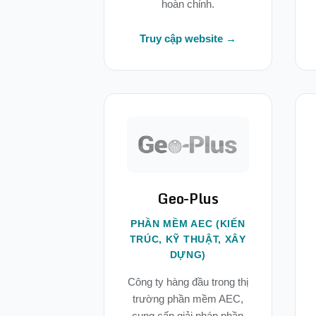
hoàn chỉnh.
Truy cập website →
Geo-Plus
PHẦN MỀM AEC (KIẾN
TRÚC, KỸ THUẬT, XÂY
DỰNG)
Công ty hàng đầu trong thị
trường phần mềm AEC,
cung cấp giải pháp phần