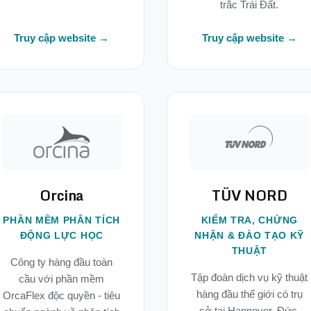
trắc Trái Đất.
Truy cập website →
Truy cập website →
Orcina
TÜV NORD
PHẦN MỀM PHÂN TÍCH
KIỂM TRA, CHỨNG
ĐỘNG LỰC HỌC
NHẬN & ĐÀO TẠO KỸ
THUẬT
Công ty hàng đầu toàn
Tập đoàn dịch vụ kỹ thuật
cầu với phần mềm
hàng đầu thế giới có trụ
OrcaFlex độc quyền - tiêu
sở tại Hannover, Đức,