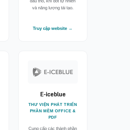
dầu thô, khí đốt tự nhiên
và năng lượng tái tạo.
Truy cập website →
E-iceblue
THƯ VIỆN PHÁT TRIỂN
PHẦN MỀM OFFICE &
PDF
Cung cấp các thành phần