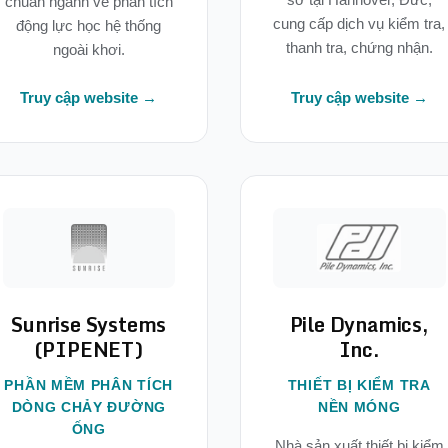
chuẩn ngành về phân tích
cung cấp dịch vụ kiểm tra,
động lực học hệ thống
thanh tra, chứng nhận.
ngoài khơi.
Truy cập website →
Truy cập website →
Sunrise Systems
Pile Dynamics,
(PIPENET)
Inc.
PHẦN MỀM PHÂN TÍCH
THIẾT BỊ KIỂM TRA
DÒNG CHẢY ĐƯỜNG
NỀN MÓNG
ỐNG
Nhà sản xuất thiết bị kiểm