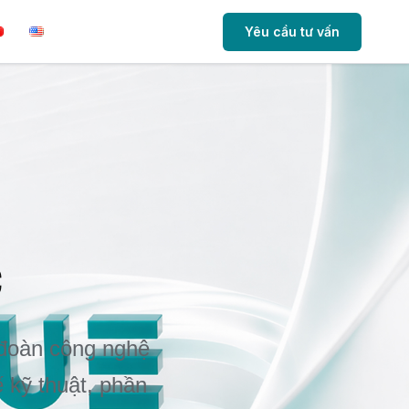
Yêu cầu tư vấn
c
p đoàn công nghệ
ế kỹ thuật, phần