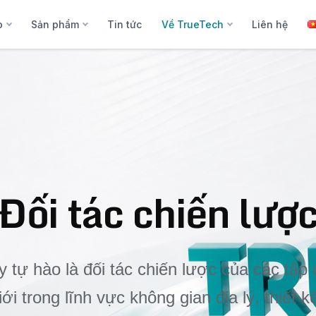
p
Sản phẩm
Tin tức
Về TrueTech
Liên hệ
Đối tác chiến lượ
 tự hào là đối tác chiến lược của các tậ
ới trong lĩnh vực không gian địa lý, thiết k