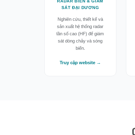
RADAR BIỂN & GIÁM
SÁT ĐẠI DƯƠNG
Nghiên cứu, thiết kế và
sản xuất hệ thống radar
tần số cao (HF) để giám
sát dòng chảy và sóng
biển.
Truy cập website →