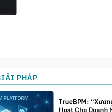
GIẢI PHÁP
TrueBPM: “Xương
Hoạt Cho Doanh N