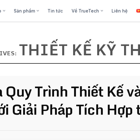
p
Sản phẩm
Tin tức
Về TrueTech
Liên hệ
THIẾT KẾ KỸ T
IVES:
 Quy Trình Thiết Kế v
ới Giải Pháp Tích Hợp