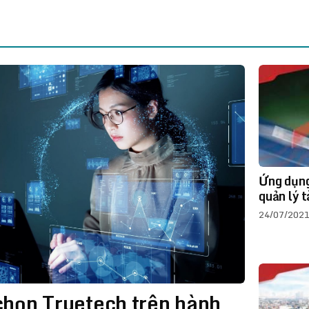
Ứng dụng
quản lý 
24/07/202
chọn Truetech trên hành