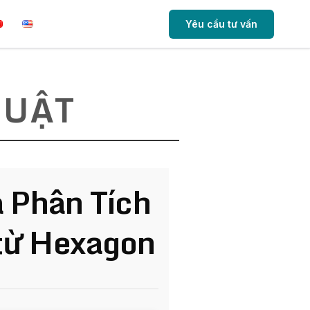
Yêu cầu tư vấn
HUẬT
à Phân Tích
 từ Hexagon