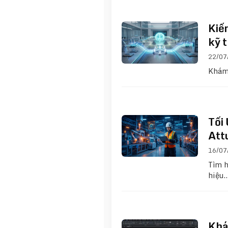
Kiến
kỹ t
22/07
Khám 
Tối
Att
16/07
Tìm h
hiệu
Khá