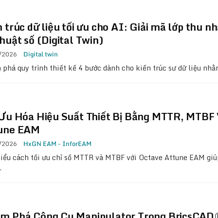
 trúc dữ liệu tối ưu cho AI: Giải mã lớp thu n
huật số (Digital Twin)
/2026
Digital twin
phá quy trình thiết kế 4 bước dành cho kiến trúc sư dữ liệu nh
 Ưu Hóa Hiệu Suất Thiết Bị Bằng MTTR, MTBF 
une EAM
/2026
HxGN EAM - InforEAM
iểu cách tối ưu chỉ số MTTR và MTBF với Octave Attune EAM gi
…
m Phá Công Cụ Manipulator Trong BricsCAD