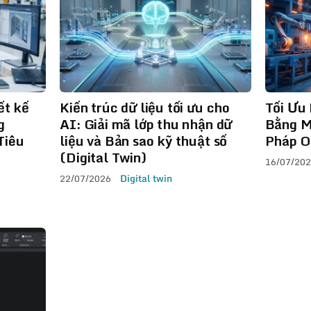
ết kế
Kiến trúc dữ liệu tối ưu cho
Tối Ưu 
g
AI: Giải mã lớp thu nhận dữ
Bằng M
Tiêu
liệu và Bản sao kỹ thuật số
Pháp O
(Digital Twin)
16/07/20
22/07/2026
Digital twin