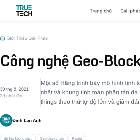
Trang chủ
Giải phá
›
Giới Thiệu Giải Pháp
Công nghệ Geo-Block
Một số Hãng trình bày mô hình tính t
30 thg 8, 2021
nhất và khung tính toán phân tán đa 
29 phút đọc
things theo thứ tự độ lớn và giảm đá
Đinh Lan Anh
dữ liệu không gian
Geo-blockchain
Raster