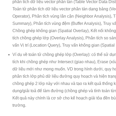
phân tích dữ liệu vector phân tán (Table Vector Data Dist
Toán tử phân tích dữ liệu vector phân tán dạng bảng (Vec
Operator), Phân tích vùng lân cận (Neighbor Analysis), T
Summary), Phân tích vùng đệm (Buffer Analysis), Truy v
Chồng ghép không gian (Spatial Overlay), Kết nối không
tích chồng ghép lớp (Overlay Analysis), Phân tích so sá
vấn Vị trí (Location Query), Truy vấn không gian (Spatial
Ví dụ về toán tử chồng ghép lớp (Overlay): có thể sử dụ
tích khi chồng ghép như Intersect (giao nhau), Erase (xó
dữ liệu mới như mong muốn. VD trong hình dưới, quy 
phân tích lớp phủ dữ liệu đường quy hoạch và hiện trạn
chồng ghép 2 lớp này với nhau và tạo ra kết quả thống 
dụng/giải toả để làm đường (chồng ghép và tính toán từng
Kết quả này chính là cơ sở cho kế hoạch giải tỏa đền bù
trường.