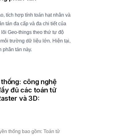
o, tích hợp tính toán hạt nhân và
n tán đa cấp và đa chi tiết của
 lõi Geo-things theo thứ tự độ
ôi trường dữ liệu lớn. Hiện tại,
h phân tán này.
n thống: công nghệ
đầy đủ các toán tử
Raster và 3D:
uyền thống bao gồm: Toán tử