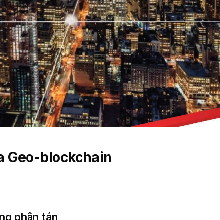
a Geo-blockchain
ạng phân tán