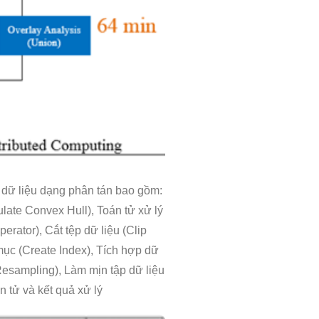
c dữ liệu dạng phân tán bao gồm:
late Convex Hull), Toán tử xử lý
erator), Cắt tệp dữ liệu (Clip
mục (Create Index), Tích hợp dữ
 Resampling), Làm mịn tập dữ liệu
n tử và kết quả xử lý