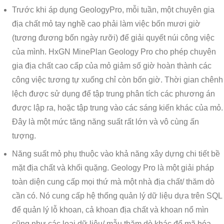
Trước khi áp dụng GeologyPro, mỗi tuần, một chuyên gia
địa chất mỏ tay nghề cao phải làm việc bốn mươi giờ
(tương đương bốn ngày rưỡi) để giải quyết núi công việc
của mình. HxGN MinePlan Geology Pro cho phép chuyên
gia địa chất cao cấp của mỏ giảm số giờ hoàn thành các
công việc tương tự xuống chỉ còn bốn giờ. Thời gian chênh
lệch được sử dụng để tập trung phân tích các phương án
được lập ra, hoặc tập trung vào các sáng kiến khác của mỏ.
Đây là một mức tăng năng suất rất lớn và vô cùng ấn
tượng.
Năng suất mỏ phụ thuộc vào khả năng xây dựng chi tiết bề
mặt địa chất và khối quặng. Geology Pro là một giải pháp
toàn diện cung cấp mọi thứ mà một nhà địa chất/ thăm dò
cần có. Nó cung cấp hệ thống quản lý dữ liệu dựa trên SQL
để quản lý lỗ khoan, cả khoan địa chất và khoan nổ mìn
cũng như các loại dữ liệu/ mẫu thăm dò khác để mã hóa,