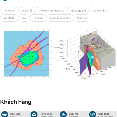
: lỗ khoan
địa chất
Geology professional
Geology-pro
lập mô hình
MineSight
mỏ
Planning
quản lý lỗ khoan
thăm dò
Khách hàng