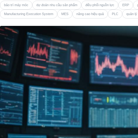
bảo trì máy móc
dự đoán nhu cầu sản phẩm
điều phối nguồn lực
ERP
Manufacturing Execution System
MES
nâng cao hiệu quả
PLC
quản lý