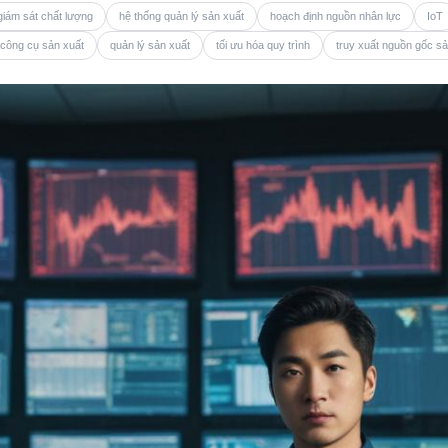
giám sát chất lượng
hệ thống quản lý sản xuất
hoạch định nguồn nhân lực
IoT
 công cụ sản xuất
quản lý sản xuất
tối ưu hóa quy trình
truy xuất nguồn gốc s