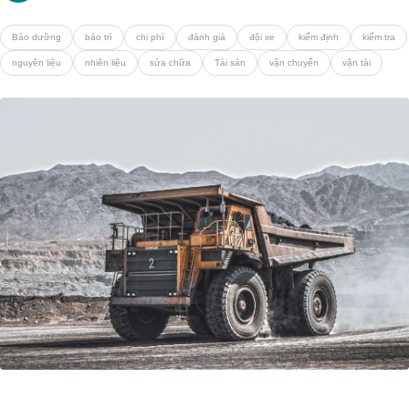
Bảo dưỡng
bảo trì
chi phí
đánh giá
đội xe
kiểm định
kiểm tra
nguyên liệu
nhiên liệu
sửa chữa
Tài sản
vận chuyển
vận tải