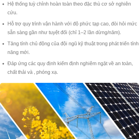
Hệ thống tuỳ chỉnh hoàn toàn theo đặc thù cơ sở nghiên
cứu.
Hỗ trợ quy trình vận hành với độ phức tạp cao, đòi hỏi mức
sẵn sàng gần như tuyệt đối (chỉ 1–2 lần dừng/năm).
Tăng tính chủ động của đội ngũ kỹ thuật trong phát triển tính
năng mới.
Đáp ứng các quy định kiểm định nghiêm ngặt về an toàn,
chất thải và , phóng xạ.