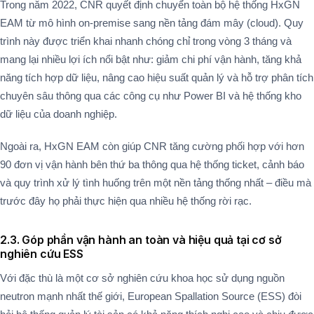
Trong năm 2022, CNR quyết định chuyển toàn bộ hệ thống HxGN
EAM từ mô hình on-premise sang nền tảng đám mây (cloud). Quy
trình này được triển khai nhanh chóng chỉ trong vòng 3 tháng và
mang lại nhiều lợi ích nổi bật như: giảm chi phí vận hành, tăng khả
năng tích hợp dữ liệu, nâng cao hiệu suất quản lý và hỗ trợ phân tích
chuyên sâu thông qua các công cụ như Power BI và hệ thống kho
dữ liệu của doanh nghiệp​.
Ngoài ra, HxGN EAM còn giúp CNR tăng cường phối hợp với hơn
90 đơn vị vận hành bên thứ ba thông qua hệ thống ticket, cảnh báo
và quy trình xử lý tình huống trên một nền tảng thống nhất – điều mà
trước đây họ phải thực hiện qua nhiều hệ thống rời rạc.
2.3. Góp phần vận hành an toàn và hiệu quả tại cơ sở
nghiên cứu ESS
Với đặc thù là một cơ sở nghiên cứu khoa học sử dụng nguồn
neutron mạnh nhất thế giới, European Spallation Source (ESS) đòi