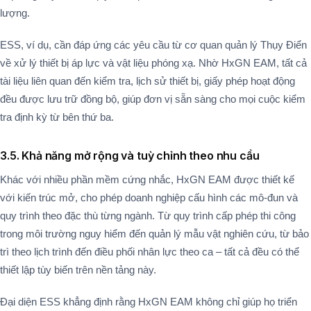
lượng.
ESS, ví dụ, cần đáp ứng các yêu cầu từ cơ quan quản lý Thụy Điển
về xử lý thiết bị áp lực và vật liệu phóng xạ. Nhờ HxGN EAM, tất cả
tài liệu liên quan đến kiểm tra, lịch sử thiết bị, giấy phép hoạt động
đều được lưu trữ đồng bộ, giúp đơn vị sẵn sàng cho mọi cuộc kiểm
tra định kỳ từ bên thứ ba​.
3.5. Khả năng mở rộng và tuỳ chỉnh theo nhu cầu
Khác với nhiều phần mềm cứng nhắc, HxGN EAM được thiết kế
với kiến trúc mở, cho phép doanh nghiệp cấu hình các mô-đun và
quy trình theo đặc thù từng ngành. Từ quy trình cấp phép thi công
trong môi trường nguy hiểm đến quản lý mẫu vật nghiên cứu, từ bảo
trì theo lịch trình đến điều phối nhân lực theo ca – tất cả đều có thể
thiết lập tùy biến trên nền tảng này.
Đại diện ESS khẳng định rằng HxGN EAM không chỉ giúp họ triển