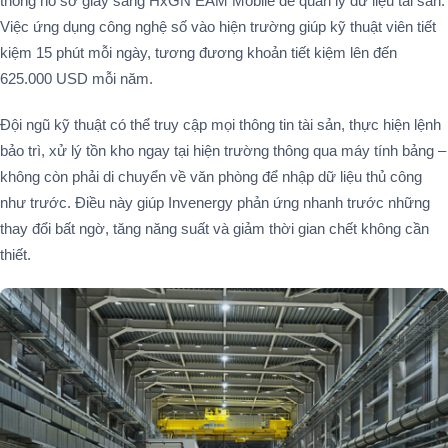
thống hồ sơ giấy sang HxGN EAM Mobile để quản lý dữ liệu tài sản.
Việc ứng dụng công nghệ số vào hiện trường giúp kỹ thuật viên tiết
kiệm 15 phút mỗi ngày, tương đương khoản tiết kiệm lên đến
625.000 USD mỗi năm​.
Đội ngũ kỹ thuật có thể truy cập mọi thông tin tài sản, thực hiện lệnh
bảo trì, xử lý tồn kho ngay tại hiện trường thông qua máy tính bảng –
không còn phải di chuyển về văn phòng để nhập dữ liệu thủ công
như trước. Điều này giúp Invenergy phản ứng nhanh trước những
thay đổi bất ngờ, tăng năng suất và giảm thời gian chết không cần
thiết.