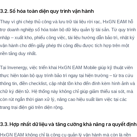
3.2. Số hóa toàn diện quy trình vận hành
Thay vì ghi chép thủ công và lưu trữ tài liệu rời rạc, HxGN EAM hỗ
trợ doanh nghiệp số hóa toàn bộ dữ liệu quản lý tài sản. Từ quy trình
nhập – xuất kho, phiếu công việc, tài liệu hướng dẫn bảo trì, nhật ký
vận hành cho đến giấy phép thi công đều được tích hợp trên một
nền tảng duy nhất.
Tại Invenergy, việc triển khai HxGN EAM Mobile giúp kỹ thuật viên
thực hiện toàn bộ quy trình bảo trì ngay tại hiện trường – từ tra cứu
thông tin, điền checklist, cập nhật tồn kho đến đính kèm hình ảnh và
chữ ký điện tử. Hệ thống này không chỉ giúp giảm thiểu sai sót, mà
còn rút ngắn thời gian xử lý, nâng cao hiệu suất làm việc tại các
trang trại điện gió trên diện rộng​.
3.3. Hợp nhất dữ liệu và tăng cường khả năng ra quyết định
HxGN EAM không chỉ là công cụ quản lý vận hành mà còn là nền