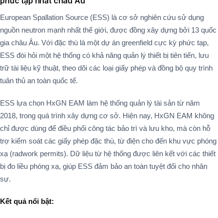
phức tạp nhất châu Âu
European Spallation Source (ESS) là cơ sở nghiên cứu sử dụng
nguồn neutron mạnh nhất thế giới, được đồng xây dựng bởi 13 quốc
gia châu Âu. Với đặc thù là một dự án greenfield cực kỳ phức tạp,
ESS đòi hỏi một hệ thống có khả năng quản lý thiết bị tiên tiến, lưu
trữ tài liệu kỹ thuật, theo dõi các loại giấy phép và đồng bộ quy trình
tuân thủ an toàn quốc tế​.
ESS lựa chọn HxGN EAM làm hệ thống quản lý tài sản từ năm
2018, trong quá trình xây dựng cơ sở. Hiện nay, HxGN EAM không
chỉ được dùng để điều phối công tác bảo trì và lưu kho, mà còn hỗ
trợ kiểm soát các giấy phép đặc thù, từ điện cho đến khu vực phóng
xạ (radwork permits). Dữ liệu từ hệ thống được liên kết với các thiết
bị đo liều phóng xạ, giúp ESS đảm bảo an toàn tuyệt đối cho nhân
sự.
Kết quả nổi bật: