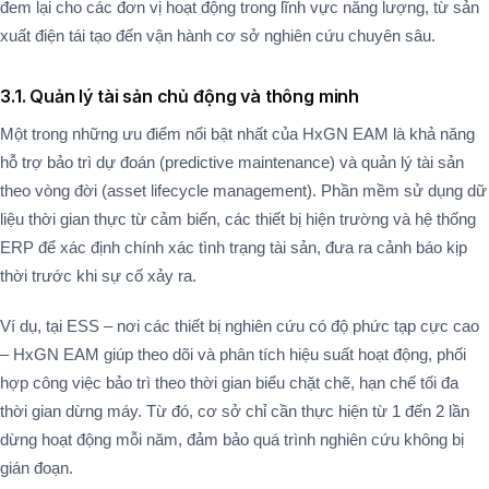
đem lại cho các đơn vị hoạt động trong lĩnh vực năng lượng, từ sản
xuất điện tái tạo đến vận hành cơ sở nghiên cứu chuyên sâu.
3.1. Quản lý tài sản chủ động và thông minh
Một trong những ưu điểm nổi bật nhất của HxGN EAM là khả năng
hỗ trợ bảo trì dự đoán (predictive maintenance) và quản lý tài sản
theo vòng đời (asset lifecycle management). Phần mềm sử dụng dữ
liệu thời gian thực từ cảm biến, các thiết bị hiện trường và hệ thống
ERP để xác định chính xác tình trạng tài sản, đưa ra cảnh báo kịp
thời trước khi sự cố xảy ra.
Ví dụ, tại ESS – nơi các thiết bị nghiên cứu có độ phức tạp cực cao
– HxGN EAM giúp theo dõi và phân tích hiệu suất hoạt động, phối
hợp công việc bảo trì theo thời gian biểu chặt chẽ, hạn chế tối đa
thời gian dừng máy. Từ đó, cơ sở chỉ cần thực hiện từ 1 đến 2 lần
dừng hoạt động mỗi năm, đảm bảo quá trình nghiên cứu không bị
gián đoạn​.