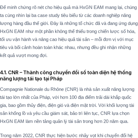
Để minh chứng rõ nét cho hiệu quả mà HxGN EAM mang lại, chúng
ta cùng nhìn lại ba case study tiêu biểu từ các doanh nghiệp năng
lượng hàng đầu thế giới. Đây là những tổ chức đã và đang ứng dụng
HxGN EAM như một phần không thể thiếu trong chiến lược số hóa,
tối ưu vận hành và nâng cao hiệu quả tài sản – mỗi đơn vị với mục
tiêu và bối cảnh hoàn toàn khác nhau, nhưng đều ghi nhận những
kết quả vượt mong đợi.
4.1. CNR – Thành công chuyển đổi số toàn diện hệ thống
năng lượng tái tạo tại Pháp
Compagnie Nationale du Rhône (CNR) là nhà sản xuất năng lượng
tái tạo lớn nhất của Pháp, với hơn 100 địa điểm trải dài khắp quốc
gia, bao gồm thủy điện, điện gió và điện mặt trời. Với khối lượng tài
sản khổng lồ và yêu cầu giám sát, bảo trì liên tục, CNR lựa chọn
HxGN EAM làm nền tảng quản lý tài sản trong hơn 20 năm qua​.
Trong năm 2022, CNR thực hiện bước nhảy vọt khi chuyển đổi hệ