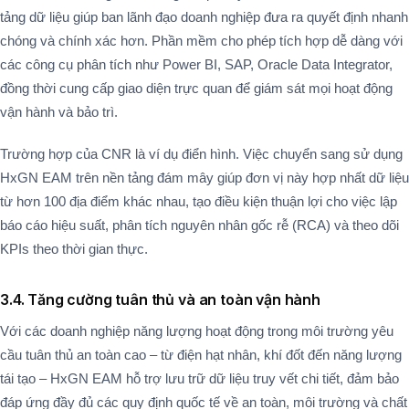
tảng dữ liệu giúp ban lãnh đạo doanh nghiệp đưa ra quyết định nhanh
chóng và chính xác hơn. Phần mềm cho phép tích hợp dễ dàng với
các công cụ phân tích như Power BI, SAP, Oracle Data Integrator,
đồng thời cung cấp giao diện trực quan để giám sát mọi hoạt động
vận hành và bảo trì.
Trường hợp của CNR là ví dụ điển hình. Việc chuyển sang sử dụng
HxGN EAM trên nền tảng đám mây giúp đơn vị này hợp nhất dữ liệu
từ hơn 100 địa điểm khác nhau, tạo điều kiện thuận lợi cho việc lập
báo cáo hiệu suất, phân tích nguyên nhân gốc rễ (RCA) và theo dõi
KPIs theo thời gian thực​.
3.4. Tăng cường tuân thủ và an toàn vận hành
Với các doanh nghiệp năng lượng hoạt động trong môi trường yêu
cầu tuân thủ an toàn cao – từ điện hạt nhân, khí đốt đến năng lượng
tái tạo – HxGN EAM hỗ trợ lưu trữ dữ liệu truy vết chi tiết, đảm bảo
đáp ứng đầy đủ các quy định quốc tế về an toàn, môi trường và chất