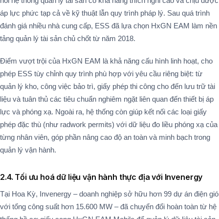
hỏi hệ thống quản lý tài sản có khả năng thích nghi cao và chịu được
áp lực phức tạp cả về kỹ thuật lẫn quy trình pháp lý. Sau quá trình
đánh giá nhiều nhà cung cấp, ESS đã lựa chọn HxGN EAM làm nền
tảng quản lý tài sản chủ chốt từ năm 2018​.
Điểm vượt trội của HxGN EAM là khả năng cấu hình linh hoạt, cho
phép ESS tùy chỉnh quy trình phù hợp với yêu cầu riêng biệt: từ
quản lý kho, công việc bảo trì, giấy phép thi công cho đến lưu trữ tài
liệu và tuân thủ các tiêu chuẩn nghiêm ngặt liên quan đến thiết bị áp
lực và phóng xạ. Ngoài ra, hệ thống còn giúp kết nối các loại giấy
phép đặc thù (như radwork permits) với dữ liệu đo liều phóng xạ của
từng nhân viên, góp phần nâng cao độ an toàn và minh bạch trong
quản lý vận hành.
2.4. Tối ưu hoá dữ liệu vận hành thực địa với Invenergy
Tại Hoa Kỳ, Invenergy – doanh nghiệp sở hữu hơn 99 dự án điện gió
với tổng công suất hơn 15.600 MW – đã chuyển đổi hoàn toàn từ hệ