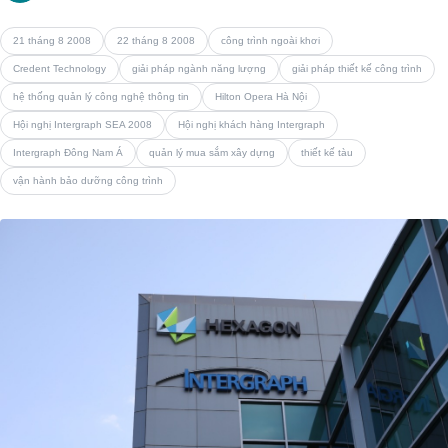
21 tháng 8 2008
22 tháng 8 2008
công trình ngoài khơi
Credent Technology
giải pháp ngành năng lượng
giải pháp thiết kế công trình
hệ thống quản lý công nghệ thông tin
Hilton Opera Hà Nội
Hội nghị Intergraph SEA 2008
Hội nghị khách hàng Intergraph
Intergraph Đông Nam Á
quản lý mua sắm xây dựng
thiết kế tàu
vận hành bảo dưỡng công trình