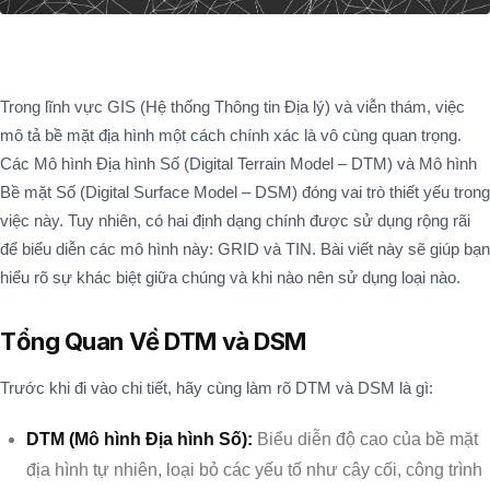
Trong lĩnh vực GIS (Hệ thống Thông tin Địa lý) và viễn thám, việc
mô tả bề mặt địa hình một cách chính xác là vô cùng quan trọng.
Các Mô hình Địa hình Số (Digital Terrain Model – DTM) và Mô hình
Bề mặt Số (Digital Surface Model – DSM) đóng vai trò thiết yếu trong
việc này. Tuy nhiên, có hai định dạng chính được sử dụng rộng rãi
để biểu diễn các mô hình này: GRID và TIN. Bài viết này sẽ giúp bạn
hiểu rõ sự khác biệt giữa chúng và khi nào nên sử dụng loại nào.
Tổng Quan Về DTM và DSM
Trước khi đi vào chi tiết, hãy cùng làm rõ DTM và DSM là gì:
DTM (Mô hình Địa hình Số):
Biểu diễn độ cao của bề mặt
địa hình tự nhiên, loại bỏ các yếu tố như cây cối, công trình