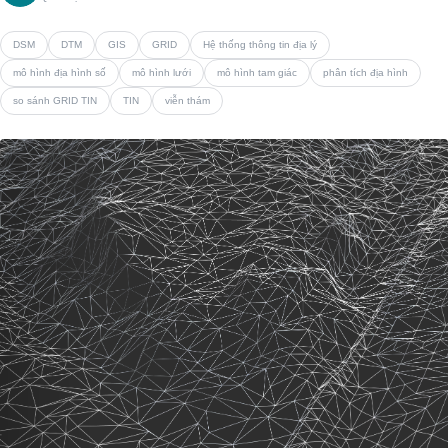
DSM
DTM
GIS
GRID
Hệ thống thông tin địa lý
mô hình địa hình số
mô hình lưới
mô hình tam giác
phân tích địa hình
so sánh GRID TIN
TIN
viễn thám