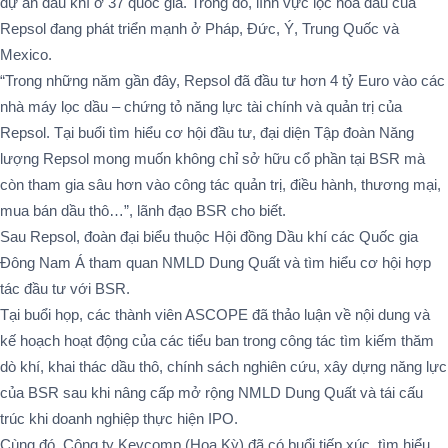
dự án dầu khí ở 37 quốc gia. Trong đó, lĩnh vực lọc hóa dầu của
Repsol đang phát triển mạnh ở Pháp, Đức, Ý, Trung Quốc và
Mexico.
“Trong những năm gần đây, Repsol đã đầu tư hơn 4 tỷ Euro vào các
nhà máy lọc dầu – chứng tỏ năng lực tài chính và quản trị của
Repsol. Tại buổi tìm hiểu cơ hội đầu tư, đại diện Tập đoàn Năng
lượng Repsol mong muốn không chỉ sở hữu cổ phần tại BSR mà
còn tham gia sâu hơn vào công tác quản trị, điều hành, thương mại,
mua bán dầu thô…”, lãnh đạo BSR cho biết.
Sau Repsol, đoàn đại biểu thuộc Hội đồng Dầu khí các Quốc gia
Đông Nam Á tham quan NMLD Dung Quất và tìm hiểu cơ hội hợp
tác đầu tư với BSR.
Tại buổi họp, các thành viên ASCOPE đã thảo luận về nội dung và
kế hoạch hoạt động của các tiểu ban trong công tác tìm kiếm thăm
dò khí, khai thác dầu thô, chính sách nghiên cứu, xây dựng năng lực
của BSR sau khi nâng cấp mở rộng NMLD Dung Quất và tái cấu
trúc khi doanh nghiệp thực hiện IPO.
Cùng đó, Công ty Kevcomp (Hoa Kỳ) đã có buổi tiếp xúc, tìm hiểu