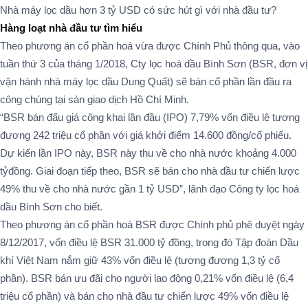
Nhà máy lọc dầu hơn 3 tỷ USD có sức hút gì với nhà đầu tư?
Hàng loạt nhà đầu tư tìm hiểu
Theo phương án cổ phần hoá vừa được Chính Phủ thông qua, vào
tuần thứ 3 của tháng 1/2018, Cty lọc hoá dầu Bình Sơn (BSR, đơn vị
vận hành nhà máy lọc dầu Dung Quất) sẽ bán cổ phần lần đầu ra
công chúng tại sàn giao dịch Hồ Chí Minh.
“BSR bán đấu giá công khai lần đầu (IPO) 7,79% vốn điều lệ tương
đương 242 triệu cổ phần với giá khởi điểm 14.600 đồng/cổ phiếu.
Dự kiến lần IPO này, BSR này thu về cho nhà nước khoảng 4.000
tỷđồng. Giai đoạn tiếp theo, BSR sẽ bán cho nhà đầu tư chiến lược
49% thu về cho nhà nước gần 1 tỷ USD”, lãnh đạo Công ty lọc hoá
dầu Bình Sơn cho biết.
Theo phương án cổ phần hoá BSR được Chính phủ phê duyệt ngày
8/12/2017, vốn điều lệ BSR 31.000 tỷ đồng, trong đó Tập đoàn Dầu
khí Việt Nam nắm giữ 43% vốn điều lệ (tương đương 1,3 tỷ cổ
phần). BSR bán ưu đãi cho người lao động 0,21% vốn điều lệ (6,4
triệu cổ phần) và bán cho nhà đầu tư chiến lược 49% vốn điều lệ