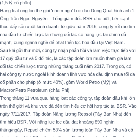
(1,5 tỷ cổ phần).
Hang loat ong lon the gioi ‘nhom ngo’ Loc dau Dung Quat hinh anh 1
Ông Trần Ngọc Nguyên – Tổng giám đốc BSR cho biết, bên cạnh
thúc đẩy sản xuất kinh doanh, từ giữa năm 2016, công ty rốt ráo tìm
nhà đầu tư chiến lược là những đối tác có năng lực tài chính đủ
mạnh, cùng ngành nghề để phát triển lọc hóa dầu tại Việt Nam.
Sau khi gửi thư mời, công ty nhận phản hồi và làm việc trực tiếp với
17 quỹ đầu tư và 5 đối tác, là các tập đoàn lớn muốn tham gia làm
đối tác chiến lược trong những tháng cuối năm 2017. Trong đó, có
hai công ty nước ngoài kinh doanh lĩnh vực hóa dầu định mua tối đa
cổ phần cho phép (ở mức 49%), gồm World Petro (Mỹ) và
MacronPetro Petroleum (châu Phi).
Trong tháng 11 vừa qua, hàng loạt các công ty, tập đoàn dầu khí lớn
trên thế giới và khu vực đã đến tìm hiểu cơ hội hợp tác tại BSR. Vào
ngày 7/11/2017, Tập đoàn Năng lượng Repsol (Tây Ban Nha) đến
tìm hiểu BSR. Với năng lực lọc dầu đạt khoảng 890 nghìn
thùng/ngày, Repsol chiếm 58% sản lượng toàn Tây Ban Nha và có