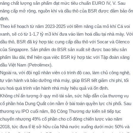
nâng chất lượng sản phẩm đạt mức tiêu chuẩn EURO IV, V. Sau
nâng cấp mở rộng, nguồn khí và dầu thô của BSR được đảm bảo ổn
định.
Theo kế hoạch từ năm 2023-2025 với tiềm năng của mỏ khí Cá voi
xanh, sẽ có từ 1-1,7 tỷ m3 khí đưa vào làm hoá dầu tại nhà máy. Với
dầu thô, BSR đã ký hợp tác cung cấp dầu thô với Socar và Glenco
của Singapore. Sản phẩm do BSR sản xuất sẽ được bao tiêu sản
phẩm lâu dài, thể hiện qua việc BSR ký hợp tác với Tập đoàn xăng
dầu Việt Nam (Petrolimex).
Ngoài ra, với đội ngũ nhân viên có trình độ cao, làm chủ công nghệ,
tự vận hành và bảo dưỡng nhà máy, giúp BSR tiết giảm chi phí, tối
ưu hoá quá trình vận hành nhà máy hiệu quả và ổn định.
Không chỉ ấn tượng ở quy mô tài sản, sức hấp dẫn của thương vụ
cổ phần hóa Dung Quất còn nằm ở bài toán quyền lực chi phối. Sau
thương vụ IPO cuối năm, Bộ Công Thương dự kiến sẽ tiếp tục
chuyển nhượng 49% cổ phần cho cổ đông chiến lược vào năm
2018, tức đưa tỉ lệ sở hữu của Nhà nước xuống dưới mức 50% và