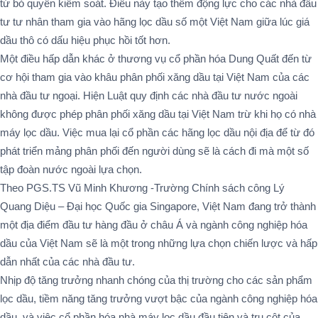
từ bỏ quyền kiểm soát. Điều này tạo thêm động lực cho các nhà đầu
tư tư nhân tham gia vào hãng lọc dầu số một Việt Nam giữa lúc giá
dầu thô có dấu hiệu phục hồi tốt hơn.
Một điều hấp dẫn khác ở thương vụ cổ phần hóa Dung Quất đến từ
cơ hội tham gia vào khâu phân phối xăng dầu tại Việt Nam của các
nhà đầu tư ngoại. Hiện Luật quy định các nhà đầu tư nước ngoài
không được phép phân phối xăng dầu tại Việt Nam trừ khi họ có nhà
máy lọc dầu. Việc mua lại cổ phần các hãng lọc dầu nội địa để từ đó
phát triển mảng phân phối đến người dùng sẽ là cách đi mà một số
tập đoàn nước ngoài lựa chọn.
Theo PGS.TS Vũ Minh Khương -Trường Chính sách công Lý
Quang Diệu – Đại học Quốc gia Singapore, Việt Nam đang trở thành
một địa điểm đầu tư hàng đầu ở châu Á và ngành công nghiệp hóa
dầu của Việt Nam sẽ là một trong những lựa chọn chiến lược và hấp
dẫn nhất của các nhà đầu tư.
Nhịp độ tăng trưởng nhanh chóng của thị trường cho các sản phẩm
lọc dầu, tiềm năng tăng trưởng vượt bậc của ngành công nghiệp hóa
dầu, và việc cổ phần hóa nhà máy lọc dầu đầu tiên và trụ cột của