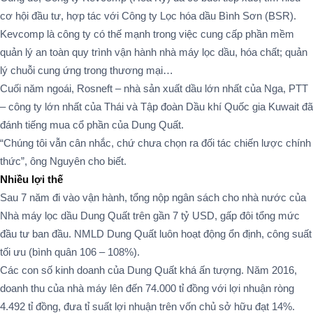
cơ hội đầu tư, hợp tác với Công ty Lọc hóa dầu Bình Sơn (BSR).
Kevcomp là công ty có thế mạnh trong việc cung cấp phần mềm
quản lý an toàn quy trình vận hành nhà máy lọc dầu, hóa chất; quản
lý chuỗi cung ứng trong thương mại…
Cuối năm ngoái, Rosneft – nhà sản xuất dầu lớn nhất của Nga, PTT
– công ty lớn nhất của Thái và Tập đoàn Dầu khí Quốc gia Kuwait đã
đánh tiếng mua cổ phần của Dung Quất.
“Chúng tôi vẫn cân nhắc, chứ chưa chọn ra đối tác chiến lược chính
thức”, ông Nguyên cho biết.
Nhiều lợi thế
Sau 7 năm đi vào vận hành, tổng nộp ngân sách cho nhà nước của
Nhà máy lọc dầu Dung Quất trên gần 7 tỷ USD, gấp đôi tổng mức
đầu tư ban đầu. NMLD Dung Quất luôn hoạt động ổn định, công suất
tối ưu (bình quân 106 – 108%).
Các con số kinh doanh của Dung Quất khá ấn tượng. Năm 2016,
doanh thu của nhà máy lên đến 74.000 tỉ đồng với lợi nhuận ròng
4.492 tỉ đồng, đưa tỉ suất lợi nhuận trên vốn chủ sở hữu đạt 14%.