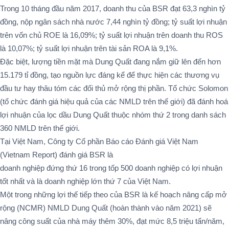
Trong 10 tháng đầu năm 2017, doanh thu của BSR đạt 63,3 nghìn tỷ
đồng, nộp ngân sách nhà nước 7,44 nghìn tỷ đồng; tỷ suất lợi nhuận
trên vốn chủ ROE là 16,09%; tỷ suất lợi nhuận trên doanh thu ROS
là 10,07%; tỷ suất lợi nhuận trên tài sản ROA là 9,1%.
Đặc biệt, lượng tiền mặt mà Dung Quất đang nắm giữ lên đến hơn
15.179 tỉ đồng, tạo nguồn lực đáng kể để thực hiện các thương vụ
đầu tư hay thâu tóm các đối thủ mở rộng thị phần. Tổ chức Solomon
(tổ chức đánh giá hiệu quả của các NMLD trên thế giới) đã đánh hoá
lợi nhuận của lọc dầu Dung Quất thuộc nhóm thứ 2 trong danh sách
360 NMLD trên thế giới.
Tại Việt Nam, Công ty Cổ phần Báo cáo Đánh giá Việt Nam
(Vietnam Report) đánh giá BSR là
doanh nghiệp đứng thứ 16 trong tốp 500 doanh nghiệp có lợi nhuận
tốt nhất và là doanh nghiệp lớn thứ 7 của Việt Nam.
Một trong những lợi thế tiếp theo của BSR là kế hoạch nâng cấp mở
rộng (NCMR) NMLD Dung Quất (hoàn thành vào năm 2021) sẽ
nâng công suất của nhà máy thêm 30%, đạt mức 8,5 triệu tấn/năm,