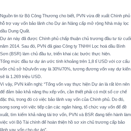
Nguồn tin từ Bộ Công Thương cho biết, PVN vừa đề xuất Chính phủ
hỗ trợ vay vốn bảo lãnh cho Dự án Nâng cấp mở rộng Nhà máy lọc
dầu Dung Quất.
Dự án này đã được Chính phủ chấp thuận chủ trương đầu tư từ cuối
năm 2014. Sau đó, PVN đã giao Công ty TNHH Lọc hoá dầu Bình
Sơn (BSR) làm chủ đầu tư, triển khai các bước thực hiện.
Tổng mức đầu tư dự án ước tính khoảng trên 1,8 tỉ USD với cơ cấu
vốn chủ sở hữu/vốn vay là 30%/70%, tương đương vốn vay dự kiến
sẽ là 1.269 triệu USD.
Vì vậy, PVN kiến nghị: “Tổng vốn vay thực hiện Dự án là rất lớn nên
để đảm bảo khả năng thu xếp vốn, cần thiết phải có một số cơ chế
đặc thù, trong đó có việc bảo lãnh vay vốn của Chính phủ. Do đó,
song song với việc tiếp cận các ngân hàng, tổ chức vay vốn để đề
xuất, tìm kiếm khả năng tài trợ vốn, PVN và BSR đang tiến hành làm
việc với Bộ Tài chính để hoàn thiện hồ sơ xin chủ trương cấp bảo
lãnh vay vốn cho dự án”.