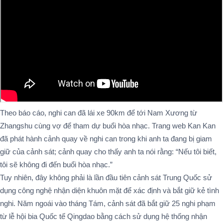
Theo báo cáo, nghi can đã lái xe 90km để tới Nam Xương từ
Zhangshu cùng vợ để tham dự buổi hòa nhạc. Trang web Kan Kan
đã phát hành cảnh quay về nghi can trong khi anh ta đang bị giam
giữ của cảnh sát; cảnh quay cho thấy anh ta nói rằng: “Nếu tôi biết,
tôi sẽ không đi đến buổi hòa nhạc.”
Tuy nhiên, đây không phải là lần đầu tiên cảnh sát Trung Quốc sử
dụng công nghệ nhận diện khuôn mặt để xác định và bắt giữ kẻ tình
nghi. Năm ngoái vào tháng Tám, cảnh sát đã bắt giữ 25 nghi phạm
từ lễ hội bia Quốc tế Qingdao bằng cách sử dụng hệ thống nhận