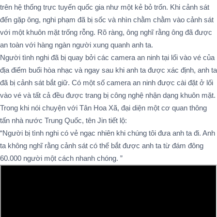
trên hệ thống trực tuyến quốc gia như một kẻ bỏ trốn. Khi cảnh sát
đến gặp ông, nghi phạm đã bị sốc và nhìn chằm chằm vào cảnh sát
với một khuôn mặt trống rỗng. Rõ ràng, ông nghĩ rằng ông đã được
an toàn với hàng ngàn người xung quanh anh ta.
Người tình nghi đã bị quay bởi các camera an ninh tại lối vào vé của
địa điểm buổi hòa nhạc và ngay sau khi anh ta được xác định, anh ta
đã bị cảnh sát bắt giữ. Có một số camera an ninh được cài đặt ở lối
vào vé và tất cả đều được trang bị công nghệ nhận dạng khuôn mặt.
Trong khi nói chuyện với Tân Hoa Xã, đại diện một cơ quan thông
tấn nhà nước Trung Quốc, tên Jin tiết lộ:
“Người bị tình nghi có vẻ ngạc nhiên khi chúng tôi đưa anh ta đi. Anh
ta không nghĩ rằng cảnh sát có thể bắt được anh ta từ đám đông
60.000 người một cách nhanh chóng. ”