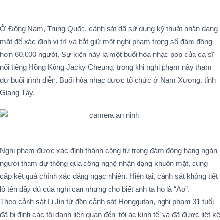
Ở Đông Nam, Trung Quốc, cảnh sát đã sử dụng kỹ thuật nhận dạng
mặt để xác định vị trí và bắt giữ một nghi phạm trong số đám đông
hơn 60.000 người. Sự kiện này là một buổi hòa nhạc pop của ca sĩ
nổi tiếng Hồng Kông Jacky Cheung, trong khi nghi phạm này tham
dự buổi trình diễn. Buổi hòa nhạc được tổ chức ở Nam Xương, tỉnh
Giang Tây.
Nghi phạm được xác định thành công từ trong đám đông hàng ngàn
người tham dự thông qua công nghệ nhận dạng khuôn mặt, cung
cấp kết quả chính xác đáng ngạc nhiên. Hiện tại, cảnh sát không tiết
lộ tên đầy đủ của nghi can nhưng cho biết anh ta họ là “Ao”.
Theo cảnh sát Li Jin từ đồn cảnh sát Honggutan, nghi phạm 31 tuổi
đã bị định các tội danh liên quan đến ‘tội ác kinh tế’ và đã được liệt kê