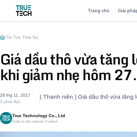
Trang chủ
Giải phá
›
Tin Tức Thời Sự
Giá dầu thô vừa tăng
khi giảm nhẹ hôm 27
28 thg 11, 2017
( Thanh niên ) Giá dầu thô vừa tăng
3 phút đọc
True Technology Co., Ltd
Quản trị viên website Truetech.