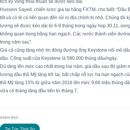
tích kỳ vọng thỏa thuận sẽ được kéo dài.
Hussein Sayed, chiến lược gia tại hãng FXTM, cho biết: “Dầu B
tốt và có lẽ có liên quan đến rủi ro địa chính trị nhỏ. Chúng tôi
lượng sẽ được kéo dài từ 6-9 tháng trong ngày họp 30.11, song
không quan trọng bằng hạn ngạch. Các nước thành viên dường
trong năm sau”.
Giá cả cũng tăng nhờ tin đóng đường ống Keystone nối mỏ dầ
dầu. Công suất của Keystone là 590.000 thùng dầu/ngày.
Dù tăng lên mức cao nhất trong hai năm, giá dầu sau đó giảm mộ
lượng dầu thô Mỹ tăng trở lại, bất chấp nỗ lực hạ hạn ngạch
thô Mỹ tăng 15% từ giữa năm 2016 lên mức 9,66 triệu thùng dầ
vừa có tháng tăng đầu tiên từ tháng 7.
DANH MỤC
Tin Tức Thời Sự