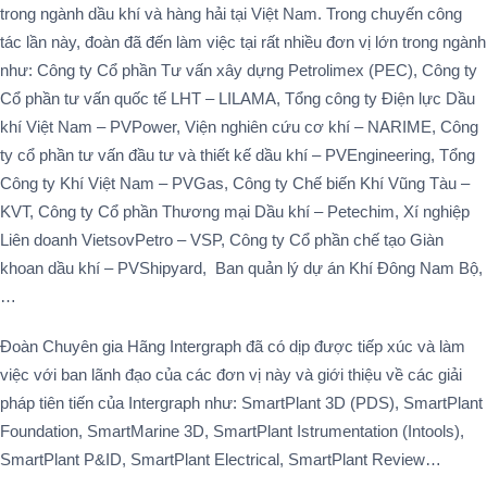
trong ngành dầu khí và hàng hải tại Việt Nam. Trong chuyến công
tác lần này, đoàn đã đến làm việc tại rất nhiều đơn vị lớn trong ngành
như: Công ty Cổ phần Tư vấn xây dựng Petrolimex (PEC), Công ty
Cổ phần tư vấn quốc tế LHT – LILAMA, Tổng công ty Điện lực Dầu
khí Việt Nam – PVPower, Viện nghiên cứu cơ khí – NARIME, Công
ty cổ phần tư vấn đầu tư và thiết kế dầu khí – PVEngineering, Tổng
Công ty Khí Việt Nam – PVGas, Công ty Chế biến Khí Vũng Tàu –
KVT, Công ty Cổ phần Thương mại Dầu khí – Petechim, Xí nghiệp
Liên doanh VietsovPetro – VSP, Công ty Cổ phần chế tạo Giàn
khoan dầu khí – PVShipyard, Ban quản lý dự án Khí Đông Nam Bộ,
…
Đoàn Chuyên gia Hãng Intergraph đã có dịp được tiếp xúc và làm
việc với ban lãnh đạo của các đơn vị này và giới thiệu về các giải
pháp tiên tiến của Intergraph như: SmartPlant 3D (PDS), SmartPlant
Foundation, SmartMarine 3D, SmartPlant Istrumentation (Intools),
SmartPlant P&ID, SmartPlant Electrical, SmartPlant Review…