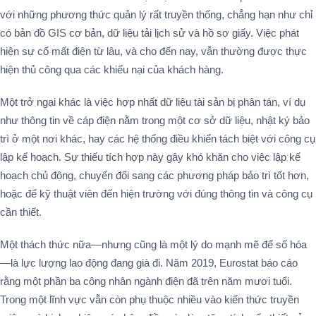
với những phương thức quản lý rất truyền thống, chẳng hạn như chỉ
có bản đồ GIS cơ bản, dữ liệu tải lịch sử và hồ sơ giấy. Việc phát
hiện sự cố mất điện từ lâu, và cho đến nay, vẫn thường được thực
hiện thủ công qua các khiếu nại của khách hàng.
Một trở ngại khác là việc hợp nhất dữ liệu tài sản bị phân tán, ví dụ
như thông tin về cáp điện nằm trong một cơ sở dữ liệu, nhật ký bảo
trì ở một nơi khác, hay các hệ thống điều khiển tách biệt với công cụ
lập kế hoạch. Sự thiếu tích hợp này gây khó khăn cho việc lập kế
hoạch chủ động, chuyển đổi sang các phương pháp bảo trì tốt hơn,
hoặc để kỹ thuật viên đến hiện trường với đúng thông tin và công cụ
cần thiết.
Một thách thức nữa—nhưng cũng là một lý do mạnh mẽ để số hóa
—là lực lượng lao động đang già đi. Năm 2019, Eurostat báo cáo
rằng một phần ba công nhân ngành điện đã trên năm mươi tuổi.
Trong một lĩnh vực vẫn còn phụ thuộc nhiều vào kiến thức truyền