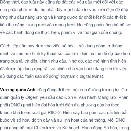
Đồng thời, đạo luật này cũng áp đặt các yêu cầu mới đối với các
nhà phân phối: ví dụ, họ phải đẩy mạnh đầu tư vào lưới điện để đáp
ứng nhu cầu năng lượng và không được từ chối kết nối các thiết bị
tiêu thụ năng lượng mới vào mạng lưới. Họ cũng phải công bố hồ sơ
về các hành động đã thực hiện, phạm vi và thời gian của chúng.
Cách tiếp cận này dựa vào việc số hóa—sử dụng công tơ thông
minh và các mô hình kỹ thuật số của lưới điện hạ thế để dự báo tình
trạng quá tải và điều chỉnh nhu cầu. Nhờ đó, các mô hình tĩnh hiện
đã được áp dụng rộng rãi, và nhiều nhà vận hành đang tiến tới việc
sử dụng các “bản sao số động” (dynamic digital twins).
Vương quốc Anh
cũng đang đi theo một con đường tương tự. Cơ
quan quản lý Ofgem yêu cầu các Đơn vị Vận hành Mạng lưới Phân
phối (DNO) phải hiện đại hóa lưới điện địa phương của họ theo
khuôn khổ kiểm soát giá RIIO-2. Điều này bao gồm các cải tiến bắt
buộc về số hóa, độ tin cậy và sự linh hoạt của hệ thống. Mỗi DNO
phải công bố một Chiến lược và Kế hoạch Hành động Số hóa, trong