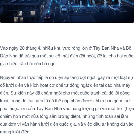
Vào ngày 28 tháng 4, nhiều khu vực rộng lớn ở Tây Ban Nha và Bồ
Đào Nha đã trải qua một sự cố mất điện đột ngột, để lại cho hai quốc
gia nhiều câu hỏi còn bỏ ngỏ.
Nguyên nhân trực tiếp là do điện áp tăng đột ngột, gây ra một loạt sự
cố lưới điện và kích hoạt cơ chế tự động ngắt điện tại các nhà máy
điện. Sự kiện này đã châm ngòi cho một cuộc tranh cãi đổ lỗi công
khai, trong đó các yếu tố có thể góp phần được chỉ ra bao gồm: sự
phụ thuộc lớn của Tây Ban Nha vào năng lượng gió và mặt trời (hiện
chiếm hơn một nửa tổng sản lượng điện), những tính toán sai lầm
của đơn vị vận hành lưới điện quốc gia, và việc đầu tư không đủ vào
mạng lưới điện.