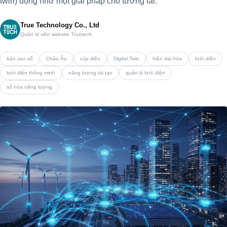
twin) động như một giải pháp cho tương lai.
True Technology Co., Ltd
Quản trị viên website Truetech.
bản sao số
Châu Âu
cúp điện
Digital Twin
hiện đại hóa
lưới điện
lưới điện thông minh
năng lượng tái tạo
quản lý lưới điện
số hóa năng lượng