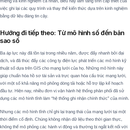
miệng và kinh nghiệm cá nhân, điều này làm tăng tính cấp thiết của
việc ghi lại các quy trình và thay thế kiến thức dựa trên kinh nghiệm
bằng dữ liệu đáng tin cậy.
Hướng đi tiếp theo: Từ mô hình số đến bản
sao số
Ba áp lực này đã tồn tại trong nhiều năm, được đẩy nhanh bởi đại
dịch, và đã thúc đẩy các công ty điện lực phát triển các mô hình kỹ
thuật số dựa trên GIS cho mạng lưới của họ. Những mô hình này
giúp chuẩn hóa hồ sơ tài sản và trực quan hóa cấu trúc mạng lưới,
với một số khả năng mô phỏng dòng tải hoặc hỗ trợ lập kế hoạch
đầu tư. Hiện nay, nhiều đơn vị vận hành hệ thống phân phối đã sử
dụng các mô hình tĩnh làm “hệ thống ghi nhận chính thức” của mình.
Nhưng các mô hình tĩnh chỉ ghi lại trạng thái của mạng lưới tại một
thời điểm cố định. Chúng không nhận dữ liệu theo thời gian thực,
không thể mô phỏng các hành vi động và thường bị ngắt kết nối với