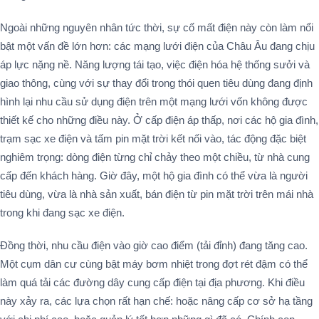
Ngoài những nguyên nhân tức thời, sự cố mất điện này còn làm nổi
bật một vấn đề lớn hơn: các mạng lưới điện của Châu Âu đang chịu
áp lực nặng nề. Năng lượng tái tạo, việc điện hóa hệ thống sưởi và
giao thông, cùng với sự thay đổi trong thói quen tiêu dùng đang định
hình lại nhu cầu sử dụng điện trên một mạng lưới vốn không được
thiết kế cho những điều này. Ở cấp điện áp thấp, nơi các hộ gia đình,
trạm sạc xe điện và tấm pin mặt trời kết nối vào, tác động đặc biệt
nghiêm trọng: dòng điện từng chỉ chảy theo một chiều, từ nhà cung
cấp đến khách hàng. Giờ đây, một hộ gia đình có thể vừa là người
tiêu dùng, vừa là nhà sản xuất, bán điện từ pin mặt trời trên mái nhà
trong khi đang sạc xe điện.
Đồng thời, nhu cầu điện vào giờ cao điểm (tải đỉnh) đang tăng cao.
Một cụm dân cư cùng bật máy bơm nhiệt trong đợt rét đậm có thể
làm quá tải các đường dây cung cấp điện tại địa phương. Khi điều
này xảy ra, các lựa chọn rất hạn chế: hoặc nâng cấp cơ sở hạ tầng