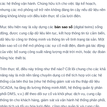
các hệ thống vận hành. Chúng hữu ích cho việc lập kế hoạch,
nhưng các mô phỏng sẽ trở nên không đáng tin cậy nếu dữ liệu nền
tảng không khớp với điều kiện thực tế của lưới điện.
Mục tiêu hiện nay là xây dựng các
bản sao số
(digital twins) sống
động, được cung cấp dữ liệu liên tục, kết hợp thông tin từ cảm biến,
dữ liệu từ công tơ thông minh và thông tin về tình trạng tài sản. Một
bản sao số có thể mô phỏng các sự cố mất điện, đánh giá tác động
của việc bổ sung công suất năng lượng mặt trời mới, hoặc dự đoán
hỏng hóc thiết bị.
Trên thực tế, điều này trông như thế nào? Cốt lõi chung cho các khả
năng này là một nền tảng chuyên dụng có thể tích hợp với các hệ
thống của bên thứ ba (như hệ thống giám sát và thu thập dữ liệu
SCADA, hạ tầng đo lường thông minh AMI, hệ thống quản lý phân
phối DMS, v.v.) để theo dõi sự cố và khôi phục dịch vụ, cung cấp
thông tin cho khách hàng, giám sát và vận hành hệ thống phân phối,
phân tích và tối ưu hóa lưới điện, cũng như quản lý và cung cấp