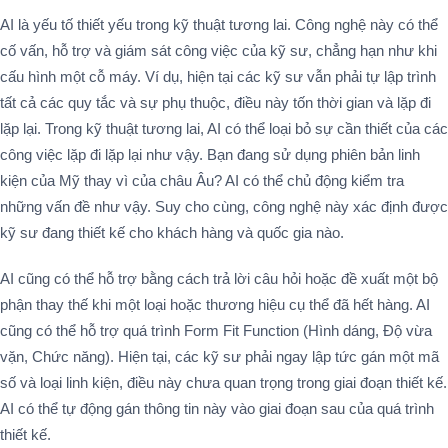
AI là yếu tố thiết yếu trong kỹ thuật tương lai. Công nghệ này có thể
cố vấn, hỗ trợ và giám sát công việc của kỹ sư, chẳng hạn như khi
cấu hình một cỗ máy. Ví dụ, hiện tại các kỹ sư vẫn phải tự lập trình
tất cả các quy tắc và sự phụ thuộc, điều này tốn thời gian và lặp đi
lặp lại. Trong kỹ thuật tương lai, AI có thể loại bỏ sự cần thiết của các
công việc lặp đi lặp lại như vậy. Bạn đang sử dụng phiên bản linh
kiện của Mỹ thay vì của châu Âu? AI có thể chủ động kiểm tra
những vấn đề như vậy. Suy cho cùng, công nghệ này xác định được
kỹ sư đang thiết kế cho khách hàng và quốc gia nào.
AI cũng có thể hỗ trợ bằng cách trả lời câu hỏi hoặc đề xuất một bộ
phận thay thế khi một loại hoặc thương hiệu cụ thể đã hết hàng. AI
cũng có thể hỗ trợ quá trình Form Fit Function (Hình dáng, Độ vừa
vặn, Chức năng). Hiện tại, các kỹ sư phải ngay lập tức gán một mã
số và loại linh kiện, điều này chưa quan trọng trong giai đoạn thiết kế.
AI có thể tự động gán thông tin này vào giai đoạn sau của quá trình
thiết kế.