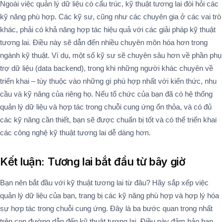
Ngoài việc quản lý dữ liệu có cấu trúc, kỹ thuật tương lai đòi hỏi các
kỹ năng phù hợp. Các kỹ sư, cũng như các chuyên gia ở các vai trò
khác, phải có khả năng hợp tác hiệu quả với các giải pháp kỹ thuật
tương lai. Điều này sẽ dẫn đến nhiều chuyên môn hóa hơn trong
ngành kỹ thuật. Ví dụ, một số kỹ sư sẽ chuyên sâu hơn về phần phụ
trợ dữ liệu (data backend), trong khi những người khác chuyên về
triển khai – tùy thuộc vào những gì phù hợp nhất với kiến thức, nhu
cầu và kỹ năng của riêng họ. Nếu tổ chức của bạn đã có hệ thống
quản lý dữ liệu và hợp tác trong chuỗi cung ứng ổn thỏa, và có đủ
các kỹ năng cần thiết, bạn sẽ được chuẩn bị tốt và có thể triển khai
các công nghệ kỹ thuật tương lai dễ dàng hơn.
Kết luận: Tương lai bắt đầu từ bây giờ
Bạn nên bắt đầu với kỹ thuật tương lai từ đâu? Hãy sắp xếp việc
quản lý dữ liệu của bạn, trang bị các kỹ năng phù hợp và hợp lý hóa
sự hợp tác trong chuỗi cung ứng. Đây là ba bước quan trọng nhất
trên con đường dẫn đến kỹ thuật tương lai. Điều này đảm bảo bạn