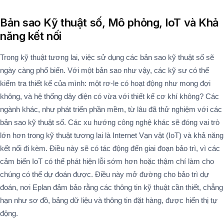
Bản sao Kỹ thuật số, Mô phỏng, IoT và Khả
năng kết nối
Trong kỹ thuật tương lai, việc sử dụng các bản sao kỹ thuật số sẽ
ngày càng phổ biến. Với một bản sao như vậy, các kỹ sư có thể
kiểm tra thiết kế của mình: một rơ-le có hoạt động như mong đợi
không, và hệ thống dây điện có vừa với thiết kế cơ khí không? Các
ngành khác, như phát triển phần mềm, từ lâu đã thử nghiệm với các
bản sao kỹ thuật số. Các xu hướng công nghệ khác sẽ đóng vai trò
lớn hơn trong kỹ thuật tương lai là Internet Vạn vật (IoT) và khả năng
kết nối đi kèm. Điều này sẽ có tác động đến giai đoạn bảo trì, vì các
cảm biến IoT có thể phát hiện lỗi sớm hơn hoặc thậm chí làm cho
chúng có thể dự đoán được. Điều này mở đường cho bảo trì dự
đoán, nơi Eplan đảm bảo rằng các thông tin kỹ thuật cần thiết, chẳng
hạn như sơ đồ, bảng dữ liệu và thông tin đặt hàng, được hiển thị tự
động.