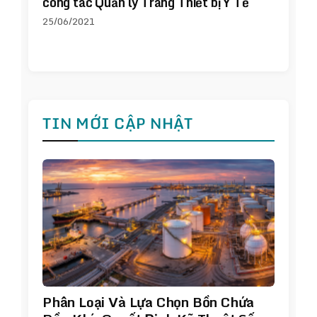
công tác Quản lý Trang Thiết bị Y Tế
25/06/2021
TIN MỚI CẬP NHẬT
Phân Loại Và Lựa Chọn Bồn Chứa