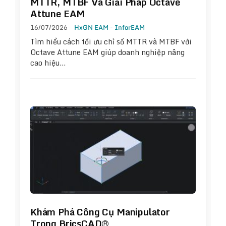
MTTR, MTBF Và Giải Pháp Octave
Attune EAM
16/07/2026
HxGN EAM - InforEAM
Tìm hiểu cách tối ưu chỉ số MTTR và MTBF với
Octave Attune EAM giúp doanh nghiệp nâng
cao hiệu…
Khám Phá Công Cụ Manipulator
Trong BricsCAD®