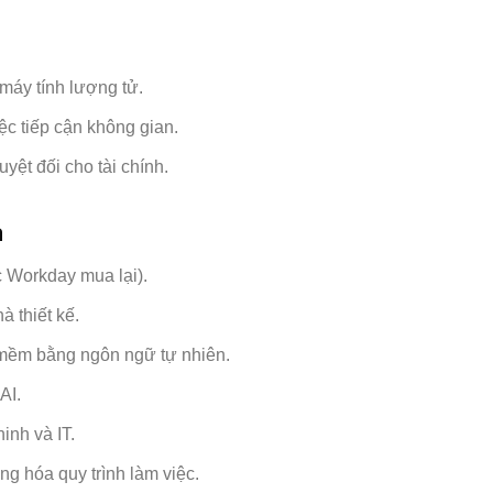
máy tính lượng tử.
ệc tiếp cận không gian.
yệt đối cho tài chính.
a
c Workday mua lại).
 thiết kế.
mềm bằng ngôn ngữ tự nhiên.
AI.
inh và IT.
ng hóa quy trình làm việc.