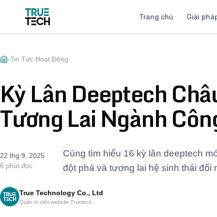
Trang chủ
Giải phá
›
Tin Tức Hoạt Động
Kỳ Lân Deeptech Châ
Tương Lai Ngành Côn
Cùng tìm hiểu 16 kỳ lân deeptech m
22 thg 9, 2025
6 phút đọc
đột phá và tương lai hệ sinh thái đổi
True Technology Co., Ltd
Quản trị viên website Truetech.