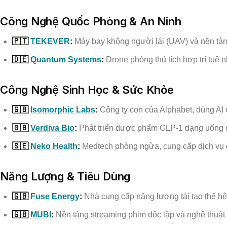
Công Nghệ Quốc Phòng & An Ninh
🇵🇹
TEKEVER
:
Máy bay không người lái (UAV) và nền tản
🇩🇪
Quantum Systems
:
Drone phòng thủ tích hợp trí tuệ n
Công Nghệ Sinh Học & Sức Khỏe
🇬🇧
Isomorphic Labs
:
Công ty con của Alphabet, dùng AI
🇬🇧
Verdiva Bio
:
Phát triển dược phẩm GLP-1 dạng uống 
🇸🇪
Neko Health
:
Medtech phòng ngừa, cung cấp dịch vụ q
Năng Lượng & Tiêu Dùng
🇬🇧
Fuse Energy
:
Nhà cung cấp năng lượng tái tạo thế hệ
🇬🇧
MUBI
:
Nền tảng streaming phim độc lập và nghệ thuật 