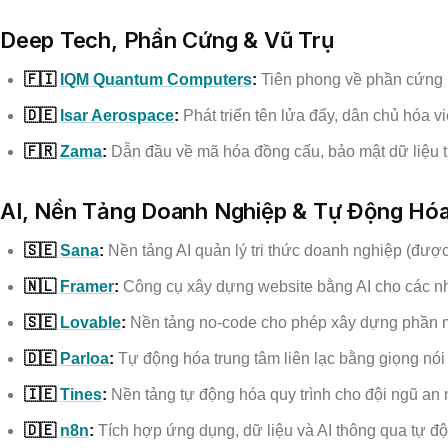
Deep Tech, Phần Cứng & Vũ Trụ
🇫🇮
IQM Quantum Computers
:
Tiên phong về phần cứng 
🇩🇪
Isar Aerospace
:
Phát triển tên lửa đẩy, dân chủ hóa vi
🇫🇷
Zama
:
Dẫn đầu về mã hóa đồng cấu, bảo mật dữ liệu tu
AI, Nền Tảng Doanh Nghiệp & Tự Động Hó
🇸🇪
Sana
:
Nền tảng AI quản lý tri thức doanh nghiệp (đượ
🇳🇱
Framer
:
Công cụ xây dựng website bằng AI cho các nhà
🇸🇪
Lovable
:
Nền tảng no-code cho phép xây dựng phần 
🇩🇪
Parloa
:
Tự động hóa trung tâm liên lạc bằng giọng nói 
🇮🇪
Tines
:
Nền tảng tự động hóa quy trình cho đội ngũ an n
🇩🇪
n8n
:
Tích hợp ứng dụng, dữ liệu và AI thông qua tự độ