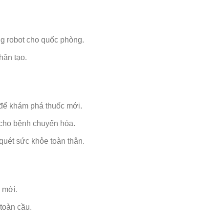
g robot cho quốc phòng.
hân tạo.
 để khám phá thuốc mới.
cho bệnh chuyển hóa.
uét sức khỏe toàn thân.
 mới.
toàn cầu.