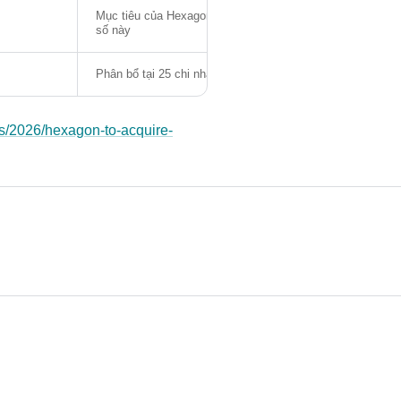
Mục tiêu của Hexagon là cải thiện con
số này
Phân bổ tại 25 chi nhánh toàn cầu
s/2026/hexagon-to-acquire-