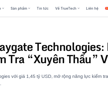
p
Sản phẩm
Tin tức
Về TrueTech
Liên hệ
ygate Technologies: 
m Tra “Xuyên Thấu” V
ies với giá 1,45 tỷ USD, mở rộng năng lực kiểm tr
.