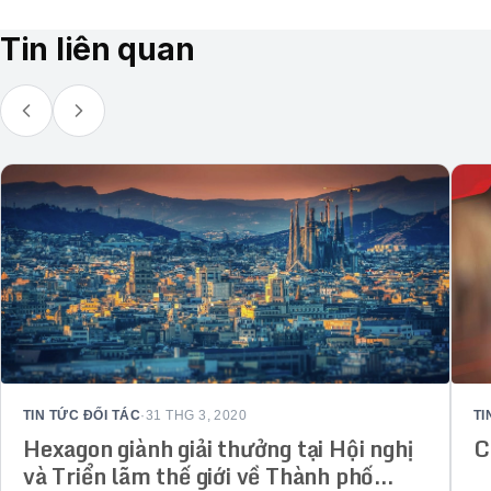
Tin liên quan
TIN TỨC ĐỐI TÁC
·
31 THG 3, 2020
TI
Hexagon giành giải thưởng tại Hội nghị
C
và Triển lãm thế giới về Thành phố