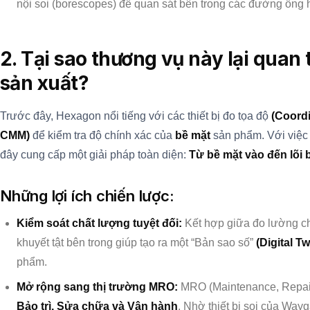
nội soi (borescopes) để quan sát bên trong các đường ống
2. Tại sao thương vụ này lại quan
sản xuất?
Trước đây, Hexagon nổi tiếng với các thiết bị đo tọa độ
(Coord
CMM)
để kiểm tra độ chính xác của
bề mặt
sản phẩm. Với việc
đây cung cấp một giải pháp toàn diện:
Từ bề mặt vào đến lõi 
Những lợi ích chiến lược:
Kiểm soát chất lượng tuyệt đối:
Kết hợp giữa đo lường ch
khuyết tật bên trong giúp tạo ra một “Bản sao số”
(Digital Tw
phẩm.
Mở rộng sang thị trường MRO:
MRO (Maintenance, Repair,
Bảo trì, Sửa chữa và Vận hành
. Nhờ thiết bị soi của Way