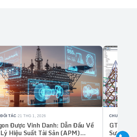
 ĐỐI TÁC
·
21 THG 1, 2026
CHUYỂN ĐỔI 
on Được Vinh Danh: Dẫn Đầu Về
GT STRUD
Lý Hiệu Suất Tài Sản (APM)
Sư Kết C