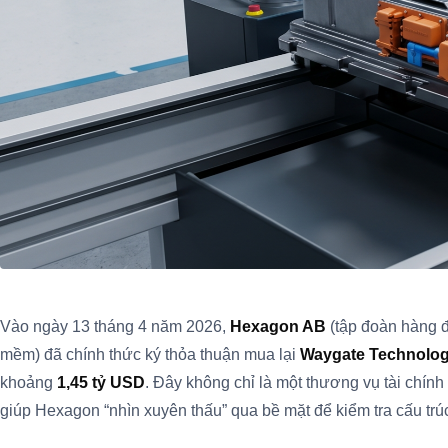
Vào ngày 13 tháng 4 năm 2026,
Hexagon AB
(tập đoàn hàng đ
mềm) đã chính thức ký thỏa thuận mua lại
Waygate Technolog
khoảng
1,45 tỷ USD
. Đây không chỉ là một thương vụ tài chính
giúp Hexagon “nhìn xuyên thấu” qua bề mặt để kiểm tra cấu tr