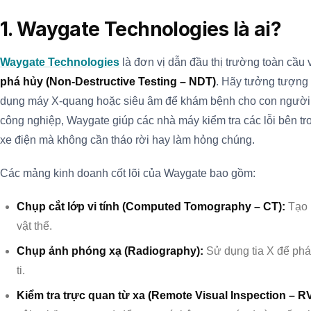
1. Waygate Technologies là ai?
Waygate Technologies
là đơn vị dẫn đầu thị trường toàn cầu 
phá hủy (Non-Destructive Testing – NDT)
. Hãy tưởng tượng 
dụng máy X-quang hoặc siêu âm để khám bệnh cho con người 
công nghiệp, Waygate giúp các nhà máy kiểm tra các lỗi bên t
xe điện mà không cần tháo rời hay làm hỏng chúng.
Các mảng kinh doanh cốt lõi của Waygate bao gồm:
Chụp cắt lớp vi tính (Computed Tomography – CT):
Tạo r
vật thể.
Chụp ảnh phóng xạ (Radiography):
Sử dụng tia X để phát
ti.
Kiểm tra trực quan từ xa (Remote Visual Inspection – RV