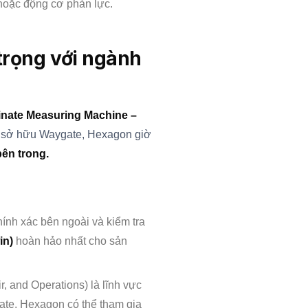
 hoặc động cơ phản lực.
 trọng với ngành
inate Measuring Machine –
 sở hữu Waygate, Hexagon giờ
bên trong.
ính xác bên ngoài và kiểm tra
in)
hoàn hảo nhất cho sản
 and Operations) là lĩnh vực
gate, Hexagon có thể tham gia