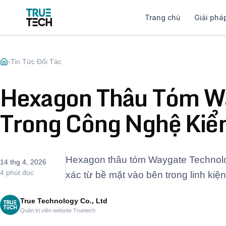
Trang chủ
Giải phá
›
Tin Tức Đối Tác
Hexagon Thâu Tóm Wa
Trong Công Nghệ Kiể
Hexagon thâu tóm Waygate Technolog
14 thg 4, 2026
4 phút đọc
xác từ bề mặt vào bên trong linh kiện
True Technology Co., Ltd
Quản trị viên website Truetech.