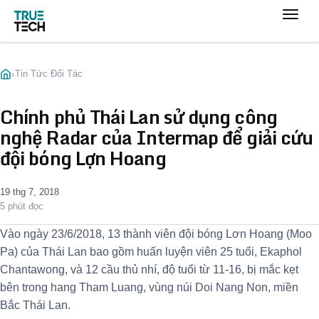
›
Tin Tức Đối Tác
Chính phủ Thái Lan sử dụng công
nghệ Radar của Intermap để giải cứu
đội bóng Lợn Hoang
19 thg 7, 2018
5 phút đọc
Vào ngày 23/6/2018, 13 thành viên đội bóng Lơn Hoang (Moo
Pa) của Thái Lan bao gồm huấn luyện viên 25 tuổi, Ekaphol
Chantawong, và 12 cầu thủ nhí, độ tuổi từ 11-16, bị mắc kẹt
bên trong hang Tham Luang, vùng núi Doi Nang Non, miền
Bắc Thái Lan.