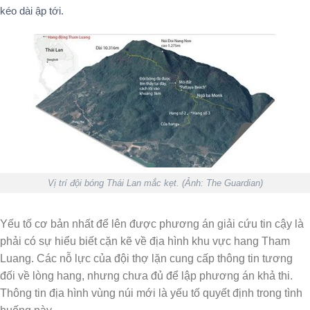
kéo dài ập tới.
Vị trí đội bóng Thái Lan mắc kẹt. (Ảnh: The Guardian)
Yếu tố cơ bản nhất để lên được phương án giải cứu tin cậy là
phải có sự hiểu biết cặn kẽ về địa hình khu vực hang Tham
Luang. Các nỗ lực của đội thợ lặn cung cấp thông tin tương
đối về lòng hang, nhưng chưa đủ để lập phương án khả thi.
Thông tin địa hình vùng núi mới là yếu tố quyết định trong tình