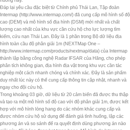
huống này.
Đáp lại yêu cầu đặc biệt từ Chính phủ Thái Lan, Tập đoàn
Intermap (http://www.intermap.com/) đã cung cấp mô hình số độ
cao (DEM) và mô hình số địa hình (DSM) mới nhất và chất
lượng cao nhất của khu vực cần cứu hộ cho lực lượng tìm
kiếm, cứu nạn Thái Lan. Đây là 1 phần trong Bộ dữ liệu địa
hình toàn cầu độ phân giải 1m (NEXTMap One –
http://www.intermap.com/products/nextmap/data) của Intermap
thành lập bằng công nghệ Radar IFSAR của Hãng, cho phép
phân tích không gian, địa hình địa vật trong khu vực cần tác
nghiệp một cách nhanh chóng và chính xác. Đây là sản phẩm
duy nhất lúc này có thể cung cấp thông tin cập nhật, nhanh và
ngay cho đội cứu hộ.
Trong khoảng 03 giờ, dữ liệu từ 20 cảm biến đã được thu thập
và tạo ra một mô hình số độ cao với độ phân giải 1m, được kết
hợp với mô hình lòng hang do các nhóm khác cung cấp và
được nhóm cứu hộ sử dụng để đánh giá tình huống, lập các
phương án và so sánh để ra quyết định dùng phương án nào