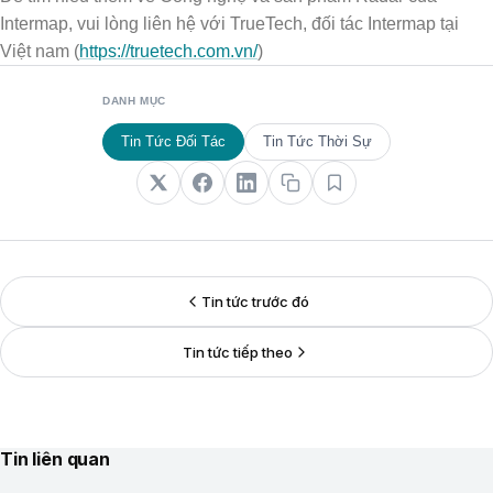
Intermap, vui lòng liên hệ với TrueTech, đối tác Intermap tại
Việt nam (
https://truetech.com.vn/
)
DANH MỤC
Tin Tức Đối Tác
Tin Tức Thời Sự
Tin tức trước đó
Tin tức tiếp theo
Tin liên quan