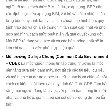
Đây là tài liệu nền tảng, được lập ra từ đầu dự án, định
nghĩa rõ ràng cách thức BIM sẽ được áp dụng. BEP cần
xác định mục tiêu áp dụng BIM, vai trò và trách nhiệm của
từng bên, quy trình làm việc, tiêu chuẩn mô hình hóa, quy
trình trao đổi và chia sẻ thông tin, tần suất cập nhật và phối
hợp mô hình, cách thức phát hiện và giải quyết xung đột.
Một BEP rõ ràng và được tất cả các bên thống nhất sẽ là
kim chỉ nam cho việc phối hợp hiệu quả.
Môi trường Dữ liệu Chung (Common Data Environment
– CDE):
Là một nguồn thông tin tập trung, thường là một
nền tảng dựa trên đám mây, nơi tất cả các tài liệu, dữ liệu
và mô hình của dự án được lưu trữ, quản lý và chia sẻ một
cách có kiểm soát theo các quy trình đã định. CDE đảm bảo
rằng mọi người đang làm việc với phiên bản thông tin mới
nhất và phù hợp, giảm thiểu sai sót do sử dụng dữ liệu lỗi
thời.