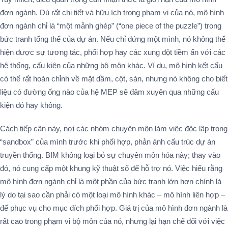
đơn ngành. Dù rất chi tiết và hữu ích trong phạm vi của nó, mô hình
đơn ngành chỉ là “một mảnh ghép” (“one piece of the puzzle”) trong
bức tranh tổng thể của dự án. Nếu chỉ đứng một mình, nó không thể
hiện được sự tương tác, phối hợp hay các xung đột tiềm ẩn với các
hệ thống, cấu kiện của những bộ môn khác. Ví dụ, mô hình kết cấu
có thể rất hoàn chỉnh về mặt dầm, cột, sàn, nhưng nó không cho biết
liệu có đường ống nào của hệ MEP sẽ đâm xuyên qua những cấu
kiện đó hay không.
Cách tiếp cận này, nơi các nhóm chuyên môn làm việc độc lập trong
“sandbox” của mình trước khi phối hợp, phản ánh cấu trúc dự án
truyền thống. BIM không loại bỏ sự chuyên môn hóa này; thay vào
đó, nó cung cấp một khung kỹ thuật số để hỗ trợ nó. Việc hiểu rằng
mô hình đơn ngành chỉ là một phần của bức tranh lớn hơn chính là
lý do tại sao cần phải có một loại mô hình khác – mô hình liên hợp –
để phục vụ cho mục đích phối hợp. Giá trị của mô hình đơn ngành là
rất cao trong phạm vi bộ môn của nó, nhưng lại hạn chế đối với việc