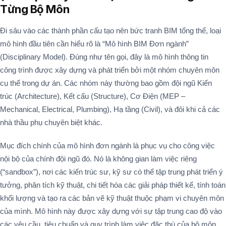
Từng Bộ Môn
Đi sâu vào các thành phần cấu tạo nên bức tranh BIM tổng thể, loại
mô hình đầu tiên cần hiểu rõ là “Mô hình BIM Đơn ngành”
(Disciplinary Model). Đúng như tên gọi, đây là mô hình thông tin
công trình được xây dựng và phát triển bởi một nhóm chuyên môn
cụ thể trong dự án. Các nhóm này thường bao gồm đội ngũ Kiến
trúc (Architecture), Kết cấu (Structure), Cơ Điện (MEP –
Mechanical, Electrical, Plumbing), Hạ tầng (Civil), và đôi khi cả các
nhà thầu phụ chuyên biệt khác.
Mục đích chính của mô hình đơn ngành là phục vụ cho công việc
nội bộ của chính đội ngũ đó. Nó là không gian làm việc riêng
(“sandbox”), nơi các kiến trúc sư, kỹ sư có thể tập trung phát triển ý
tưởng, phân tích kỹ thuật, chi tiết hóa các giải pháp thiết kế, tính toán
khối lượng và tạo ra các bản vẽ kỹ thuật thuộc phạm vi chuyên môn
của mình. Mô hình này được xây dựng với sự tập trung cao độ vào
các yêu cầu, tiêu chuẩn và quy trình làm việc đặc thù của bộ môn