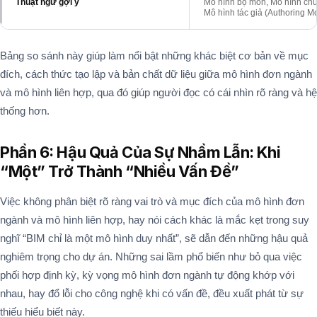
Thuật ngữ gợi ý
Mô hình bộ môn, Mô hình ch
Mô hình tác giả (Authoring Mo
Bảng so sánh này giúp làm nổi bật những khác biệt cơ bản về mục
đích, cách thức tạo lập và bản chất dữ liệu giữa mô hình đơn ngành
và mô hình liên hợp, qua đó giúp người đọc có cái nhìn rõ ràng và hệ
thống hơn.
Phần 6: Hậu Quả Của Sự Nhầm Lẫn: Khi
“Một” Trở Thành “Nhiều Vấn Đề”
Việc không phân biệt rõ ràng vai trò và mục đích của mô hình đơn
ngành và mô hình liên hợp, hay nói cách khác là mắc kẹt trong suy
nghĩ “BIM chỉ là một mô hình duy nhất”, sẽ dẫn đến những hậu quả
nghiêm trọng cho dự án. Những sai lầm phổ biến như bỏ qua việc
phối hợp định kỳ, kỳ vọng mô hình đơn ngành tự động khớp với
nhau, hay đổ lỗi cho công nghệ khi có vấn đề, đều xuất phát từ sự
thiếu hiểu biết này.