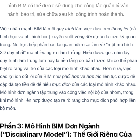
hình BIM có thể được sử dụng cho công tác quản lý vận
hành, bảo trì, sửa chữa sau khi công trình hoàn thành.
Việc nhấn mạnh BIM là một
quy trình
làm việc dựa trên
thông tin
(cả
hình học và phi hình học) xuyên suốt
vòng đời
dự án là cực kỳ quan
trọng. Nó trực tiếp phản bác lại quan niệm sai lầm về “một mô hình
3D duy nhất” mà nhiều người lầm tưởng. Hiểu được góc nhìn lấy
quy trình làm trung tâm này là nền tảng cơ bản trước khi có thể phân
biệt rõ ràng vai trò của các loại mô hình khác nhau. Hơn nữa, việc
các lợi ích cốt lõi của BIM như
phối hợp
và
hợp tác
liên tục được đề
cập đã tạo tiền đề để hiểu
mục đích
của các loại mô hình khác nhau.
Mô hình đơn ngành tập trung vào công việc nội bộ của nhóm, trong
khi mô hình liên hợp được tạo ra rõ ràng cho mục đích phối hợp liên
bộ môn.
Phần 3: Mô Hình BIM Đơn Ngành
(“Disciplinary Model”): Thế Giới Riêng Của