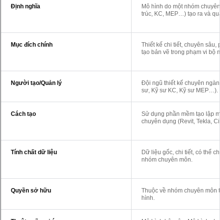
Định nghĩa
Mô hình do một nhóm chuyên
trúc, KC, MEP…) tạo ra và quả
Mục đích chính
Thiết kế chi tiết, chuyên sâu, 
tạo bản vẽ trong phạm vi bộ 
Người tạo/Quản lý
Đội ngũ thiết kế chuyên ngàn
sư, Kỹ sư KC, Kỹ sư MEP…).
Cách tạo
Sử dụng phần mềm tạo lập m
chuyên dụng (Revit, Tekla, Ci
Tính chất dữ liệu
Dữ liệu gốc, chi tiết, có thể c
nhóm chuyên môn.
Quyền sở hữu
Thuộc về nhóm chuyên môn t
hình.