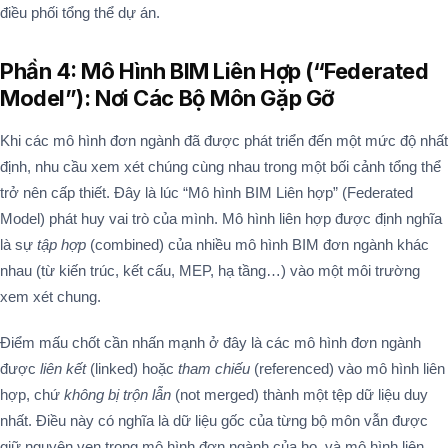
điều phối tổng thể dự án.
Phần 4: Mô Hình BIM Liên Hợp (“Federated
Model”): Nơi Các Bộ Môn Gặp Gỡ
Khi các mô hình đơn ngành đã được phát triển đến một mức độ nhất
định, nhu cầu xem xét chúng cùng nhau trong một bối cảnh tổng thể
trở nên cấp thiết. Đây là lúc “Mô hình BIM Liên hợp” (Federated
Model) phát huy vai trò của mình. Mô hình liên hợp được định nghĩa
là sự
tập hợp
(combined) của nhiều mô hình BIM đơn ngành khác
nhau (từ kiến trúc, kết cấu, MEP, hạ tầng…) vào một môi trường
xem xét chung.
Điểm mấu chốt cần nhấn mạnh ở đây là các mô hình đơn ngành
được
liên kết
(linked) hoặc
tham chiếu
(referenced) vào mô hình liên
hợp, chứ
không bị trộn lẫn
(not merged) thành một tệp dữ liệu duy
nhất. Điều này có nghĩa là dữ liệu gốc của từng bộ môn vẫn được
giữ nguyên vẹn trong mô hình đơn ngành của họ, và mô hình liên