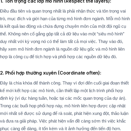
1. Tôn trọng các lớp mô hình (Respect the layers):
Điều đầu tiên và quan trọng nhất là phải nhận thức và tôn trọng vai
trò, mục đích và giới hạn của từng mô hình đơn ngành. Mỗi mô hình
là kết quả lao động và chứa đựng chuyên môn của một đội ngũ cụ
thể. Không nên cố gắng gộp tất cả dữ liệu vào một “siêu mô hình”
duy nhất với kỳ vọng nó có thể làm tất cả mọi việc. Thay vào đó,
hãy xem mô hình đơn ngành là nguồn dữ liệu gốc và mô hình liên
hợp là công cụ để tích hợp và phối hợp các nguồn dữ liệu đó.
2. Phối hợp thường xuyên (Coordinate often):
Đây là chìa khóa để thành công. Thay vì đợi đến cuối giai đoạn thiết
kế mới kết hợp các mô hình, cần thiết lập một lịch trình phối hợp
định kỳ (ví dụ: hàng tuần, hoặc tại các mốc quan trọng của dự án).
Trong các buổi họp phối hợp này, mô hình liên hợp được cập nhật
mới nhất sẽ được sử dụng để rà soát, phát hiện xung đột, thảo luận
và đưa ra giải pháp. Việc phát hiện vấn đề càng sớm thì việc khắc
phục càng dễ dàng, ít tốn kém và ít ảnh hưởng đến tiến độ hơn.