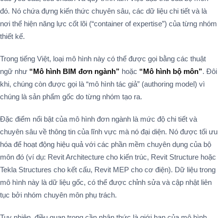
đó. Nó chứa đựng kiến thức chuyên sâu, các dữ liệu chi tiết và là
nơi thể hiện năng lực cốt lõi (“container of expertise”) của từng nhóm
thiết kế.
Trong tiếng Việt, loại mô hình này có thể được gọi bằng các thuật
ngữ như
“Mô hình BIM đơn ngành”
hoặc
“Mô hình bộ môn”
. Đôi
khi, chúng còn được gọi là “mô hình tác giả” (authoring model) vì
chúng là sản phẩm gốc do từng nhóm tạo ra.
Đặc điểm nổi bật của mô hình đơn ngành là mức độ chi tiết và
chuyên sâu về thông tin của lĩnh vực mà nó đại diện. Nó được tối ưu
hóa để hoạt động hiệu quả với các phần mềm chuyên dụng của bộ
môn đó (ví dụ: Revit Architecture cho kiến trúc, Revit Structure hoặc
Tekla Structures cho kết cấu, Revit MEP cho cơ điện). Dữ liệu trong
mô hình này là dữ liệu gốc, có thể được chỉnh sửa và cập nhật liên
tục bởi nhóm chuyên môn phụ trách.
Tuy nhiên, điều quan trọng cần nhận thức là giới hạn của mô hình