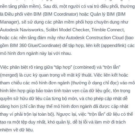
nền tảng phần mềm). Sau đó, một người có vai trò điều phối, thường
là Điều phối viên BIM (BIM Coordinator) hoặc Quản lý BIM (BIM
Manager), sẽ sử dụng các phần mềm phối hợp chuyên dụng như
Autodesk Navisworks, Solibri Model Checker, Trimble Connect,
hoặc các nền tảng đám mây như Autodesk Construction Cloud (bao
gồm BIM 360 Glue/Coordinate) để tập hợp, liên kết (append/link) các
mô hình đơn ngành này lại với nhau.
Việc phân biệt rõ ràng giữa “tập hợp” (combined) và “trộn lẫn”
(merged) là cực kỳ quan trọng về mặt kỹ thuật. Việc liên kết hoặc
tham chiếu các mô hình đơn ngành (thường ở dạng chỉ đọc) vào mô
hình liên hợp giúp bảo toàn tính toàn vẹn của dữ liệu gốc, tôn trọng
quyền sở hữu dữ liệu của từng bộ môn, và cho phép cập nhật dễ
dàng hơn (chỉ cần thay thế mô hình đơn ngành đã được cập nhật
thay vì phải trộn lại toàn bộ). Ngược lại, việc “trộn lẫn” dữ liệu có thể
tạo ra một tệp duy nhất, khó quản lý, dễ bị lỗi và làm mờ đi trách
nhiệm về dữ liệu.