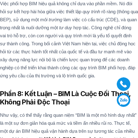
Việc phối hợp BIM hiệu quả không chỉ dựa vào phần mềm. Nó đòi
hỏi sự kết hợp hài hòa giữa việc thiết lập
quy trình
rõ ràng (thông qua
BEP), sử dụng một
môi trường
làm việc có cấu trúc (CDE), và quan
trọng nhất là nuôi dưỡng một
tư duy
hợp tác. Công nghệ chỉ đóng
vai trò hỗ trợ, còn con người và quy trình mới là yếu tố quyết định
sự thành công. Trong bối cảnh Việt Nam hiện tại, việc chủ động học
hỏi từ các thực hành tốt nhất của quốc tế và đầu tư mạnh mẽ vào
xây dựng năng lực nội bộ là chiến lược quan trọng để các doanh
nghiệp có thể triển khai thành công các quy trình BIM phối hợp, đáp
ứng yêu cầu của thị trường và lộ trình quốc gia.
Phần 8: Kết Luận – BIM Là Cuộc Đối Thoại,
Không Phải Độc Thoại
Như vậy, có thể thấy rằng quan niệm “BIM là một mô hình duy nhất”
là một sự đơn giản hóa quá mức và tiềm ẩn nhiều rủi ro. Thực tế,
một dự án BIM hiệu quả vận hành dựa trên sự tương tác của nhiều