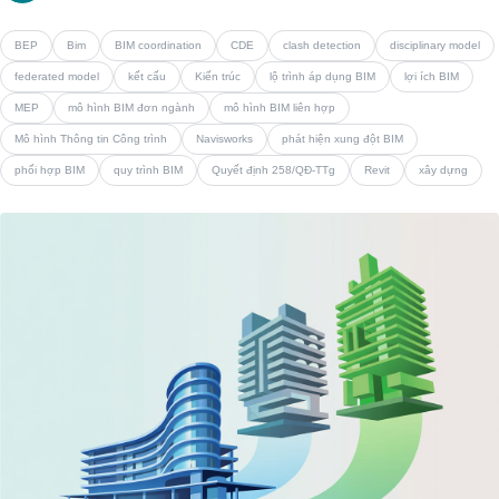
BEP
Bim
BIM coordination
CDE
clash detection
disciplinary model
federated model
kết cấu
Kiến trúc
lộ trình áp dụng BIM
lợi ích BIM
MEP
mô hình BIM đơn ngành
mô hình BIM liên hợp
Mô hình Thông tin Công trình
Navisworks
phát hiện xung đột BIM
phối hợp BIM
quy trình BIM
Quyết định 258/QĐ-TTg
Revit
xây dựng