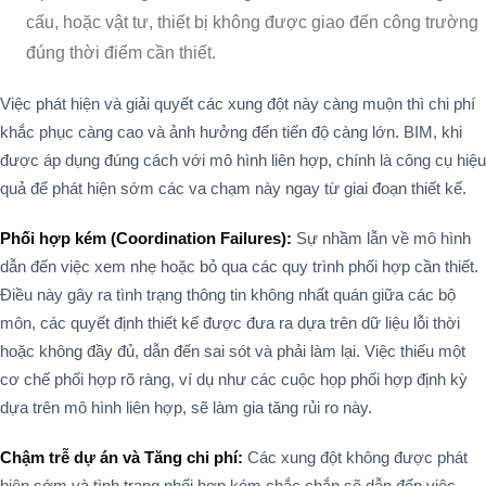
cấu, hoặc vật tư, thiết bị không được giao đến công trường
đúng thời điểm cần thiết.
Việc phát hiện và giải quyết các xung đột này càng muộn thì chi phí
khắc phục càng cao và ảnh hưởng đến tiến độ càng lớn. BIM, khi
được áp dụng đúng cách với mô hình liên hợp, chính là công cụ hiệu
quả để phát hiện sớm các va chạm này ngay từ giai đoạn thiết kế.
Phối hợp kém (Coordination Failures):
Sự nhầm lẫn về mô hình
dẫn đến việc xem nhẹ hoặc bỏ qua các quy trình phối hợp cần thiết.
Điều này gây ra tình trạng thông tin không nhất quán giữa các bộ
môn, các quyết định thiết kế được đưa ra dựa trên dữ liệu lỗi thời
hoặc không đầy đủ, dẫn đến sai sót và phải làm lại. Việc thiếu một
cơ chế phối hợp rõ ràng, ví dụ như các cuộc họp phối hợp định kỳ
dựa trên mô hình liên hợp, sẽ làm gia tăng rủi ro này.
Chậm trễ dự án và Tăng chi phí:
Các xung đột không được phát
hiện sớm và tình trạng phối hợp kém chắc chắn sẽ dẫn đến việc