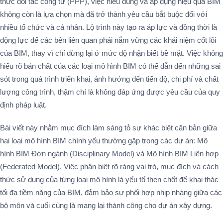
thức đối tác công tư (PPP), việc hiểu đúng và áp dụng hiệu quả BIM
không còn là lựa chọn mà đã trở thành yêu cầu bắt buộc đối với
nhiều tổ chức và cá nhân. Lộ trình này tạo ra áp lực và đồng thời là
động lực để các bên liên quan phải nắm vững các khái niệm cốt lõi
của BIM, thay vì chỉ dừng lại ở mức độ nhận biết bề mặt. Việc không
hiểu rõ bản chất của các loại mô hình BIM có thể dẫn đến những sai
sót trong quá trình triển khai, ảnh hưởng đến tiến độ, chi phí và chất
lượng công trình, thậm chí là không đáp ứng được yêu cầu của quy
định pháp luật.
Bài viết này nhằm mục đích làm sáng tỏ sự khác biệt căn bản giữa
hai loại mô hình BIM chính yếu thường gặp trong các dự án: Mô
hình BIM Đơn ngành (Disciplinary Model) và Mô hình BIM Liên hợp
(Federated Model). Việc phân biệt rõ ràng vai trò, mục đích và cách
thức sử dụng của từng loại mô hình là yếu tố then chốt để khai thác
tối đa tiềm năng của BIM, đảm bảo sự phối hợp nhịp nhàng giữa các
bộ môn và cuối cùng là mang lại thành công cho dự án xây dựng.