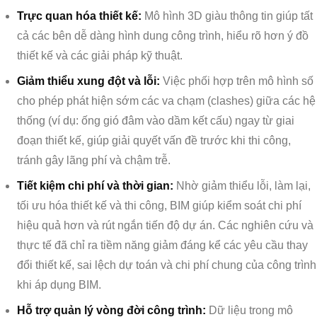
Trực quan hóa thiết kế:
Mô hình 3D giàu thông tin giúp tất
cả các bên dễ dàng hình dung công trình, hiểu rõ hơn ý đồ
thiết kế và các giải pháp kỹ thuật.
Giảm thiểu xung đột và lỗi:
Việc phối hợp trên mô hình số
cho phép phát hiện sớm các va chạm (clashes) giữa các hệ
thống (ví dụ: ống gió đâm vào dầm kết cấu) ngay từ giai
đoạn thiết kế, giúp giải quyết vấn đề trước khi thi công,
tránh gây lãng phí và chậm trễ.
Tiết kiệm chi phí và thời gian:
Nhờ giảm thiểu lỗi, làm lại,
tối ưu hóa thiết kế và thi công, BIM giúp kiểm soát chi phí
hiệu quả hơn và rút ngắn tiến độ dự án. Các nghiên cứu và
thực tế đã chỉ ra tiềm năng giảm đáng kể các yêu cầu thay
đổi thiết kế, sai lệch dự toán và chi phí chung của công trình
khi áp dụng BIM.
Hỗ trợ quản lý vòng đời công trình:
Dữ liệu trong mô