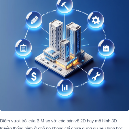
Điểm vượt trội của BIM so với các bản vẽ 2D hay mô hình 3D
truyền thống nằm ở chỗ nó không chỉ chứa đựng dữ liệu hình học