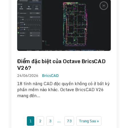
Điểm đặc biệt của Octave BricsCAD
V26?
24/06/2026
BricsCAD
18 tính năng CAD độc quyền không có ở bất kỳ
phần mềm nào khác. Octave BricsCAD V26
mang đến…
1
2
3
…
73
Trang Sau »