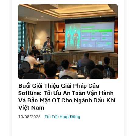
Buổi Giới Thiệu Giải Pháp Của
Softline: Tối Ưu An Toàn Vận Hành
Và Bảo Mật OT Cho Ngành Dầu Khí
Việt Nam
10/08/2026
Tin Tức Hoạt Động