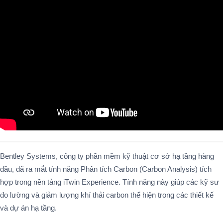
Bentley Systems, công ty phần mềm kỹ thuật cơ sở hạ tầng hàng
đầu, đã ra mắt tính năng Phân tích Carbon (Carbon Analysis) tích
hợp trong nền tảng iTwin Experience. Tính năng này giúp các kỹ sư
đo lường và giảm lượng khí thải carbon thể hiện trong các thiết kế
và dự án hạ tầng.