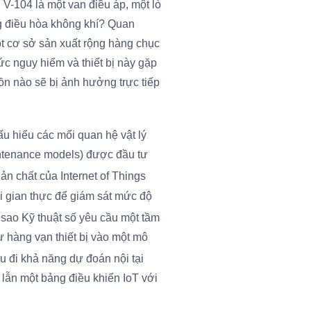
. V-104 là một van điều áp, một lò
g điều hòa không khí? Quan
một cơ sở sản xuất rộng hàng chục
ức nguy hiểm và thiết bị này gặp
uồn nào sẽ bị ảnh hưởng trực tiếp
ấu hiểu các mối quan hệ vật lý
aintenance models) được đầu tư
ản chất của Internet of Things
hời gian thực để giám sát mức độ
sao Kỹ thuật số yêu cầu một tầm
ừ hàng vạn thiết bị vào một mô
u đi khả năng dự đoán nội tại
 lẫn một bảng điều khiển IoT với