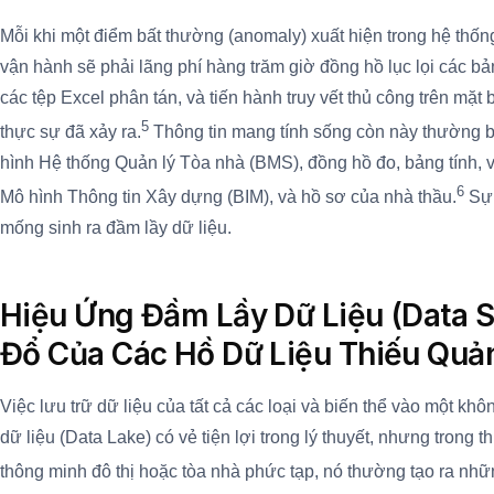
Mỗi khi một điểm bất thường (anomaly) xuất hiện trong hệ thố
vận hành sẽ phải lãng phí hàng trăm giờ đồng hồ lục lọi các bả
các tệp Excel phân tán, và tiến hành truy vết thủ công trên mặt 
5
thực sự đã xảy ra.
Thông tin mang tính sống còn này thường bị
hình Hệ thống Quản lý Tòa nhà (BMS), đồng hồ đo, bảng tính, v
6
Mô hình Thông tin Xây dựng (BIM), và hồ sơ của nhà thầu.
Sự 
mống sinh ra đầm lầy dữ liệu.
Hiệu Ứng Đầm Lầy Dữ Liệu (Data 
Đổ Của Các Hồ Dữ Liệu Thiếu Quản
Việc lưu trữ dữ liệu của tất cả các loại và biến thể vào một khô
dữ liệu (Data Lake) có vẻ tiện lợi trong lý thuyết, nhưng trong t
thông minh đô thị hoặc tòa nhà phức tạp, nó thường tạo ra nhữ