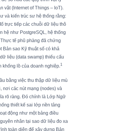
 vật (Internet of Things – IoT).
sư và kiến trúc sư hệ thống rằng:
ổ trực tiếp các chuỗi dữ liệu thô
an hệ như PostgreSQL, hệ thống
). Thực tế phũ phàng đã chứng
t Bản sao Kỹ thuật số có khả
dữ liệu (data swamp) thiếu cấu
1
ch khổng lồ của doanh nghiệp.
đầu bằng việc thu thập dữ liệu mù
i, nơi các nút mạng (nodes) và
ĩa rõ ràng. Đó chính là Lớp Ngữ
ống thiết kế sai lớp nền tảng
 hoạt động như một bảng điều
nguyên nhân tại sao dữ liệu đo xa
trình toàn diện để xây dựng Bản