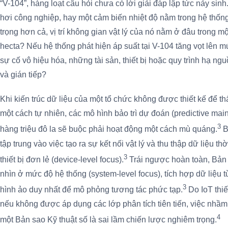
“V-104”, hàng loạt câu hỏi chưa có lời giải đáp lập tức nảy sinh
hơi công nghiệp, hay một cảm biến nhiệt độ nằm trong hệ thốn
trọng hơn cả, vị trí không gian vật lý của nó nằm ở đâu trong 
hecta? Nếu hệ thống phát hiện áp suất tại V-104 tăng vọt lên m
sự cố vô hiệu hóa, những tài sản, thiết bị hoặc quy trình hạ ng
và gián tiếp?
Khi kiến trúc dữ liệu của một tổ chức không được thiết kế để th
một cách tự nhiên, các mô hình bảo trì dự đoán (predictive m
3
hàng triệu đô la sẽ buộc phải hoạt động một cách mù quáng.
B
tập trung vào việc tạo ra sự kết nối vật lý và thu thập dữ liệu t
3
thiết bị đơn lẻ (device-level focus).
Trái ngược hoàn toàn, Bản 
nhìn ở mức độ hệ thống (system-level focus), tích hợp dữ liệu t
3
hình ảo duy nhất để mô phỏng tương tác phức tạp.
Do IoT thiế
nếu không được áp dụng các lớp phân tích tiên tiến, việc nhầm
4
một Bản sao Kỹ thuật số là sai lầm chiến lược nghiêm trọng.