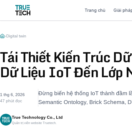
Trang chủ
Giải phá
›
Digital twin
Tái Thiết Kiến Trúc D
Dữ Liệu IoT Đến Lớp 
Đừng biến hệ thống IoT thành đầm l
1 thg 6, 2026
47 phút đọc
Semantic Ontology, Brick Schema, D
True Technology Co., Ltd
Quản trị viên website Truetech.