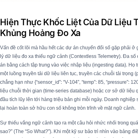
Hiện Thực Khốc Liệt Của Dữ Liệu 
Khủng Hoảng Đo Xa
Vấn đề cốt lõi mà hầu hết các dự án chuyển đổi số gặp phải ở g
lý dữ liệu đo xa thiếu ngữ cảnh (Contextless Telemetry). Đa số
án bằng cách tập trung vào việc nhập liệu (ingesting data). Họ t
một luồng truyền tải dữ liệu liên tục, truyền các chuỗi tải trọn
chẳng hạn như {“sensor_id”: “V-104”, “temp”: 85, “pressure”: 1
liệu chuỗi thời gian (time-series database) hoặc cơ sở dữ liệu 
đầu tích lũy lên tới hàng triệu bản ghi mỗi ngày. Doanh nghiệp
lại hoàn toàn sở hữu con số không tròn trĩnh về mặt ngữ cảnh.
Sự thiếu vắng ngữ cảnh tạo ra một câu hỏi nhức nhối trong quá 
sao?” (The “So What?”). Khi một kỹ sư bảo trì nhìn vào bảng đ