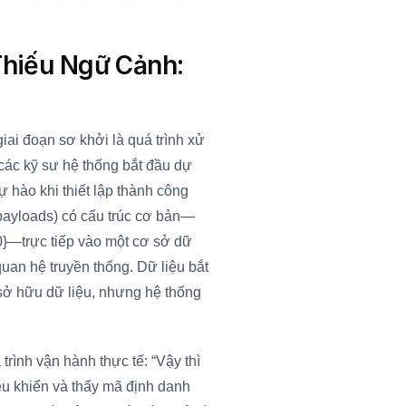
Thiếu Ngữ Cảnh:
iai đoạn sơ khởi là quá trình xử
 các kỹ sư hệ thống bắt đầu dự
ự hào khi thiết lập thành công
g (payloads) có cấu trúc cơ bản—
20}—trực tiếp vào một cơ sở dữ
quan hệ truyền thống. Dữ liệu bắt
 sở hữu dữ liệu, nhưng hệ thống
trình vận hành thực tế: “Vậy thì
iều khiển và thấy mã định danh