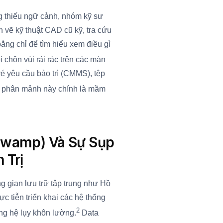
ng thiếu ngữ cảnh, nhóm kỹ sư
n vẽ kỹ thuật CAD cũ kỹ, tra cứu
bằng chỉ để tìm hiểu xem điều gì
 chôn vùi rải rác trên các màn
é yêu cầu bảo trì (CMMS), tệp
phân mảnh này chính là mầm
Swamp) Và Sự Sụp
 Trị
ng gian lưu trữ tập trung như Hồ
hực tiễn triển khai các hệ thống
2
ng hệ lụy khôn lường.
Data