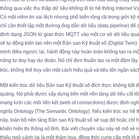
thông qua việc thu thập dữ liệu khổng lồ từ hệ thống Internet Vạn
Có một niềm tin sai lệch nhưng phổ biến rộng rãi trong giới kỹ 
chỉ cần thiết lập một đường ống dẫn dữ liệu (data pipeline) để đ
định dạng JSON từ giao thức MQTT vào một cơ sở dữ liệu qu
sẽ tự động kiến tạo nên một Bản sao Kỹ thuật số (Digital Twin
minh điều ngược lại, hành động này hoàn toàn không tạo ra mộ
năng tư duy hay dự đoán. Nó chỉ đơn thuần tạo ra một đầm lầy 
trúc, không thể truy vấn một cách hiệu quả và tiêu tốn ngân sá
Một kiến trúc dữ liệu Bản sao Kỹ thuật số đích thực không bắt 
quáng. Nó phải được xây dựng trên một nền tảng dữ liệu cốt lõ
mạng lưới các mối liên kết (web of connections) được định ngh
nghĩa Ontology (The Semantic Ontology). Nếu kiến trúc sư hệ th
này, toàn bộ nền tảng Bản sao Kỹ thuật số sẽ sụp đổ hoặc chỉ
khiển hiển thị thông số tĩnh. Bài viết chuyên sâu này sẽ mổ xẻ 
thiếu ngữ cảnh lại là một thảm họa, đồng thời cung cấp một lộ 