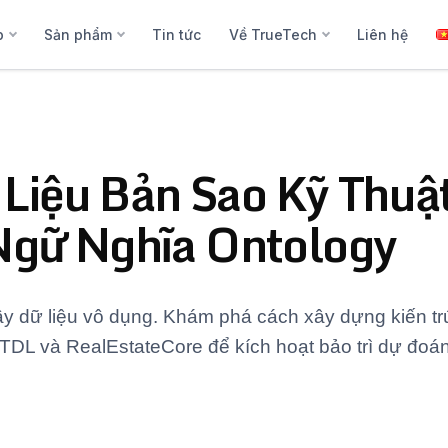
p
Sản phẩm
Tin tức
Về TrueTech
Liên hệ
ữ Liệu Bản Sao Kỹ Thu
Ngữ Nghĩa Ontology
ầy dữ liệu vô dụng. Khám phá cách xây dựng kiến t
TDL và RealEstateCore để kích hoạt bảo trì dự đoán