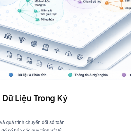
 Dữ Liệu Trong Kỷ
à quá trình chuyển đổi số toàn
để số hóa các quy trình vật lý