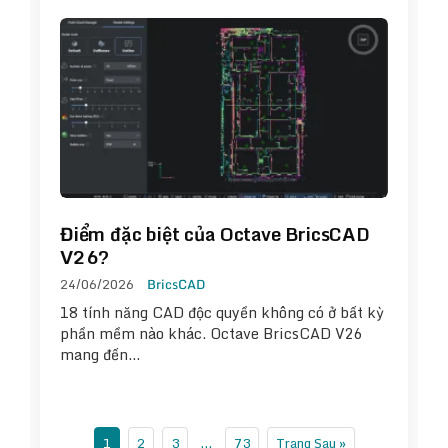
Điểm đặc biệt của Octave BricsCAD
V26?
24/06/2026
BricsCAD
18 tính năng CAD độc quyền không có ở bất kỳ
phần mềm nào khác. Octave BricsCAD V26
mang đến…
1
2
3
…
73
Trang Sau »