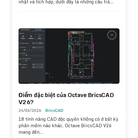
nhật và tích hợp, dưới đây là những câu trả…
Điểm đặc biệt của Octave BricsCAD
V26?
24/06/2026
BricsCAD
18 tính năng CAD độc quyền không có ở bất kỳ
phần mềm nào khác. Octave BricsCAD V26
mang đến…