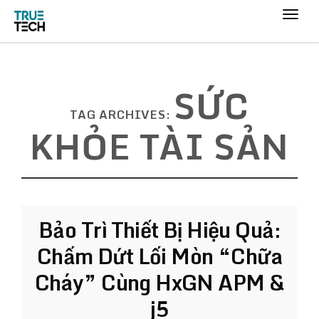
SỨC
TAG ARCHIVES:
KHỎE TÀI SẢN
Bảo Trì Thiết Bị Hiệu Quả:
Chấm Dứt Lối Mòn “Chữa
Cháy” Cùng HxGN APM &
j5