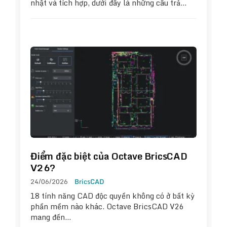
nhật và tích hợp, dưới đây là những câu trả…
Điểm đặc biệt của Octave BricsCAD
V26?
24/06/2026
BricsCAD
18 tính năng CAD độc quyền không có ở bất kỳ
phần mềm nào khác. Octave BricsCAD V26
mang đến…