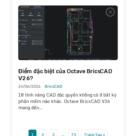
Điểm đặc biệt của Octave BricsCAD
V26?
24/06/2026
BricsCAD
18 tính năng CAD độc quyền không có ở bất kỳ
phần mềm nào khác. Octave BricsCAD V26
mang đến…
1
2
3
…
73
Trang Sau »