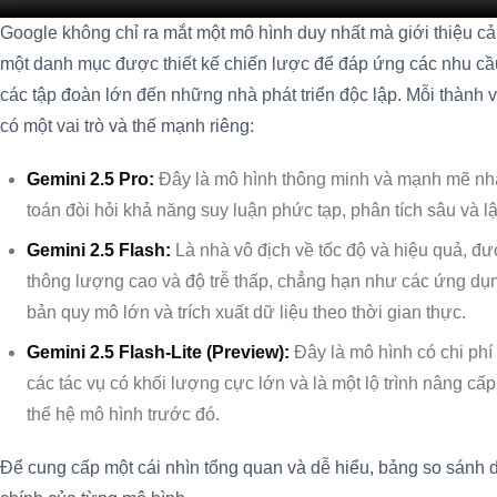
Google không chỉ ra mắt một mô hình duy nhất mà giới thiệu c
một danh mục được thiết kế chiến lược để đáp ứng các nhu cầ
các tập đoàn lớn đến những nhà phát triển độc lập. Mỗi thành 
có một vai trò và thế mạnh riêng:
Gemini 2.5 Pro:
Đây là mô hình thông minh và mạnh mẽ nhất
toán đòi hỏi khả năng suy luận phức tạp, phân tích sâu và lậ
Gemini 2.5 Flash:
Là nhà vô địch về tốc độ và hiệu quả, đư
thông lượng cao và độ trễ thấp, chẳng hạn như các ứng dụng
bản quy mô lớn và trích xuất dữ liệu theo thời gian thực.
Gemini 2.5 Flash-Lite (Preview):
Đây là mô hình có chi phí 
các tác vụ có khối lượng cực lớn và là một lộ trình nâng cấ
thế hệ mô hình trước đó.
Để cung cấp một cái nhìn tổng quan và dễ hiểu, bảng so sánh 