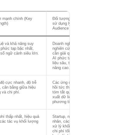
m mạnh chính (Key
Đối tượng & Trường hợp
ngth)
sử dụng lý tưởng (Ideal
Audience & Use Case)
tuệ và khả năng suy
Doanh nghiệp lớn, nhà
 phức tạp bậc nhất,
nghiên cứu, lập trình viên
sổ ngữ cảnh siêu lớn.
cần giải quyết các bài toán
AI phức tạp, phân tích dữ
liệu sâu, tạo mã nguồn
nâng cao.
độ cực nhanh, độ trễ
Các ứng dụng cần phản
, cân bằng giữa hiệu
hồi tức thì như chatbot,
 và chi phí.
tóm tắt quy mô lớn, trích
xuất dữ liệu, chú thích đa
phương tiện.
phí thấp nhất, hiệu quả
Startup, nhà phát triển cá
các tác vụ khối lượng
nhân, các ứng dụng cần
xử lý khối lượng lớn với
chi phí tối ưu như phân