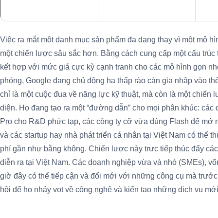
Việc ra mắt một danh mục sản phẩm đa dạng thay vì một mô hình
một chiến lược sâu sắc hơn. Bằng cách cung cấp một cấu trúc th
kết hợp với mức giá cực kỳ cạnh tranh cho các mô hình gọn nh
phóng, Google đang chủ động hạ thấp rào cản gia nhập vào thế 
chỉ là một cuộc đua về năng lực kỹ thuật, mà còn là một chiến 
diện. Họ đang tạo ra một “đường dẫn” cho mọi phân khúc: các 
Pro cho R&D phức tạp, các công ty cỡ vừa dùng Flash để mở 
và các startup hay nhà phát triển cá nhân tại Việt Nam có thể t
phí gần như bằng không. Chiến lược này trực tiếp thúc đẩy c
diễn ra tại Việt Nam. Các doanh nghiệp vừa và nhỏ (SMEs), vố
giờ đây có thể tiếp cận và đổi mới với những công cụ mà trước
hội để họ nhảy vọt về công nghệ và kiến tạo những dịch vụ mới