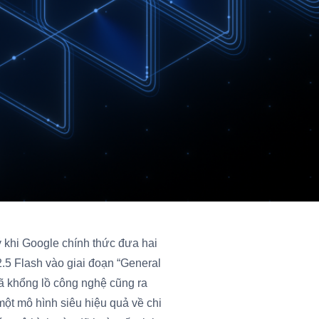
 khi Google chính thức đưa hai
2.5 Flash vào giai đoạn “General
gã khổng lồ công nghệ cũng ra
một mô hình siêu hiệu quả về chi