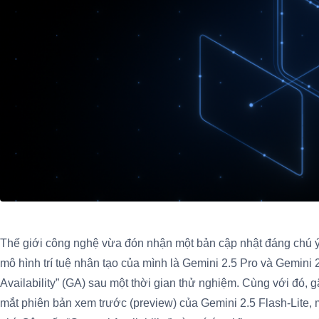
Thế giới công nghệ vừa đón nhận một bản cập nhật đáng chú ý
mô hình trí tuệ nhân tạo của mình là Gemini 2.5 Pro và Gemini 
Availability” (GA) sau một thời gian thử nghiệm. Cùng với đó, 
mắt phiên bản xem trước (preview) của Gemini 2.5 Flash-Lite, 