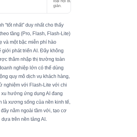
loại nội dung, chatbot đơn
giản.
 “tốt nhất” duy nhất cho thấy
eo tầng (Pro, Flash, Flash-Lite)
ẹ và một bậc miễn phí hào
giới phát triển AI. Đây không
lược thâm nhập thị trường toàn
doanh nghiệp lớn có thể dùng
rộng quy mô dịch vụ khách hàng,
hử nghiệm với Flash-Lite với chi
ác xu hướng ứng dụng AI đang
n là xương sống của nền kinh tế,
 đây nằm ngoài tầm với, tạo cơ
 dựa trên nền tảng AI.