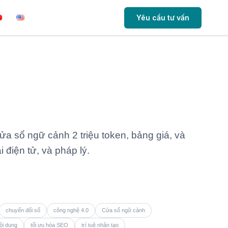
Yêu cầu tư vấn
cửa sổ ngữ cảnh 2 triệu token, bảng giá, và
điện tử, và pháp lý.
chuyển đổi số
công nghệ 4.0
Cửa sổ ngữ cảnh
ội dung
tối ưu hóa SEO
trí tuệ nhân tạo