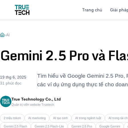
Trang chủ
Giải phá
›
AI
Gemini 2.5 Pro và Fl
Tìm hiểu về Google Gemini 2.5 Pro, Fl
19 thg 6, 2025
31 phút đọc
các ví dụ ứng dụng thực tế cho doanh
True Technology Co., Ltd
Quản trị viên website Truetech.
2 triệu token
AI marketing
AI tạo sinh
AI trong ngành luật
AI trong tài c
Gemini 2.5 Flash
Gemini 2.5 Flash-Lite
Gemini 2.5 Pro
Google Gemini