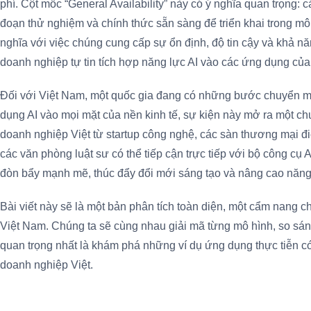
phí. Cột mốc “General Availability” này có ý nghĩa quan trọng: c
đoạn thử nghiệm và chính thức sẵn sàng để triển khai trong mô
nghĩa với việc chúng cung cấp sự ổn định, độ tin cậy và khả nă
doanh nghiệp tự tin tích hợp năng lực AI vào các ứng dụng của
Đối với Việt Nam, một quốc gia đang có những bước chuyển m
dụng AI vào mọi mặt của nền kinh tế, sự kiện này mở ra một c
doanh nghiệp Việt từ startup công nghệ, các sàn thương mại điệ
các văn phòng luật sư có thể tiếp cận trực tiếp với bộ công cụ A
đòn bẩy mạnh mẽ, thúc đẩy đổi mới sáng tạo và nâng cao năng 
Bài viết này sẽ là một bản phân tích toàn diện, một cẩm nang chi
Việt Nam. Chúng ta sẽ cùng nhau giải mã từng mô hình, so sánh
quan trọng nhất là khám phá những ví dụ ứng dụng thực tiễn có
doanh nghiệp Việt.