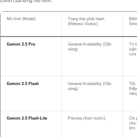
chính của từng mô hình.
Mô hình (Model)
Trạng thái phát hành
Điể
(Release Status)
Stre
Gemini 2.5 Pro
General Availability (Sẵn
Trí 
sàng)
luận
cửa 
Gemini 2.5 Flash
General Availability (Sẵn
Tốc 
sàng)
thấp
năng
Gemini 2.5 Flash-Lite
Preview (Xem trước)
Chi 
cho 
lớn.