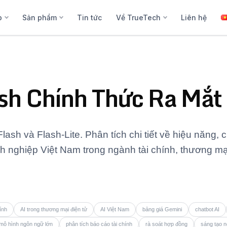
p
Sản phẩm
Tin tức
Về TrueTech
Liên hệ
ash Chính Thức Ra Mắt
ash và Flash-Lite. Phân tích chi tiết về hiệu năng, 
 nghiệp Việt Nam trong ngành tài chính, thương mại 
hính
AI trong thương mại điện tử
AI Việt Nam
bảng giá Gemini
chatbot AI
mô hình ngôn ngữ lớn
phân tích báo cáo tài chính
rà soát hợp đồng
sáng tạo n