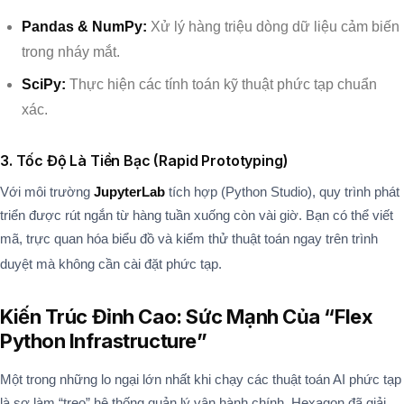
Pandas & NumPy:
Xử lý hàng triệu dòng dữ liệu cảm biến
trong nháy mắt.
SciPy:
Thực hiện các tính toán kỹ thuật phức tạp chuẩn
xác.
3. Tốc Độ Là Tiền Bạc (Rapid Prototyping)
Với môi trường
JupyterLab
tích hợp (Python Studio), quy trình phát
triển được rút ngắn từ hàng tuần xuống còn vài giờ. Bạn có thể viết
mã, trực quan hóa biểu đồ và kiểm thử thuật toán ngay trên trình
duyệt mà không cần cài đặt phức tạp.
Kiến Trúc Đỉnh Cao: Sức Mạnh Của “Flex
Python Infrastructure”
Một trong những lo ngại lớn nhất khi chạy các thuật toán AI phức tạp
là sợ làm “treo” hệ thống quản lý vận hành chính. Hexagon đã giải