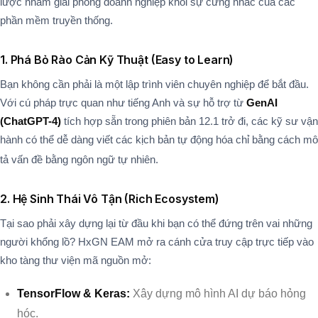
lược nhằm giải phóng doanh nghiệp khỏi sự cứng nhắc của các
phần mềm truyền thống.
1. Phá Bỏ Rào Cản Kỹ Thuật (Easy to Learn)
Bạn không cần phải là một lập trình viên chuyên nghiệp để bắt đầu.
Với cú pháp trực quan như tiếng Anh và sự hỗ trợ từ
GenAI
(ChatGPT-4)
tích hợp sẵn trong phiên bản 12.1 trở đi, các kỹ sư vận
hành có thể dễ dàng viết các kịch bản tự động hóa chỉ bằng cách mô
tả vấn đề bằng ngôn ngữ tự nhiên.
2. Hệ Sinh Thái Vô Tận (Rich Ecosystem)
Tại sao phải xây dựng lại từ đầu khi bạn có thể đứng trên vai những
người khổng lồ? HxGN EAM mở ra cánh cửa truy cập trực tiếp vào
kho tàng thư viện mã nguồn mở:
TensorFlow & Keras:
Xây dựng mô hình AI dự báo hỏng
hóc.