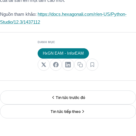
của tài sản lên một tầm cao mới.
Nguồn tham khảo:
https://docs.hexagonali.com/r/en-US/Python-
Studio/12.3/1437112
DANH MỤC
HxGN EAM - InforEAM
Tin tức trước đó
Tin tức tiếp theo