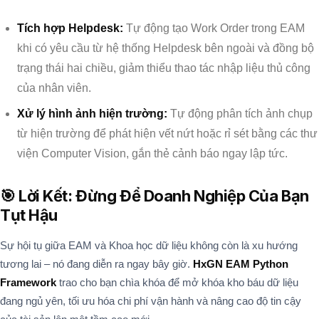
Tích hợp Helpdesk:
Tự động tạo Work Order trong EAM
khi có yêu cầu từ hệ thống Helpdesk bên ngoài và đồng bộ
trạng thái hai chiều, giảm thiểu thao tác nhập liệu thủ công
của nhân viên.
Xử lý hình ảnh hiện trường:
Tự động phân tích ảnh chụp
từ hiện trường để phát hiện vết nứt hoặc rỉ sét bằng các thư
viện Computer Vision, gắn thẻ cảnh báo ngay lập tức.
🎯 Lời Kết: Đừng Để Doanh Nghiệp Của Bạn
Tụt Hậu
Sự hội tụ giữa EAM và Khoa học dữ liệu không còn là xu hướng
tương lai – nó đang diễn ra ngay bây giờ.
HxGN EAM Python
Framework
trao cho bạn chìa khóa để mở khóa kho báu dữ liệu
đang ngủ yên, tối ưu hóa chi phí vận hành và nâng cao độ tin cậy