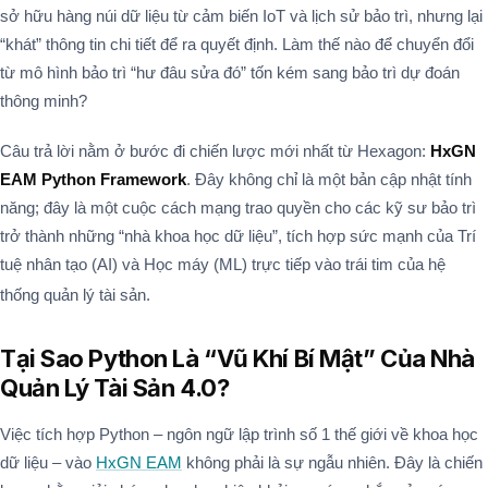
sở hữu hàng núi dữ liệu từ cảm biến IoT và lịch sử bảo trì, nhưng lại
“khát” thông tin chi tiết để ra quyết định. Làm thế nào để chuyển đổi
từ mô hình bảo trì “hư đâu sửa đó” tốn kém sang bảo trì dự đoán
thông minh?
Câu trả lời nằm ở bước đi chiến lược mới nhất từ Hexagon:
HxGN
EAM Python Framework
. Đây không chỉ là một bản cập nhật tính
năng; đây là một cuộc cách mạng trao quyền cho các kỹ sư bảo trì
trở thành những “nhà khoa học dữ liệu”, tích hợp sức mạnh của Trí
tuệ nhân tạo (AI) và Học máy (ML) trực tiếp vào trái tim của hệ
thống quản lý tài sản.
Tại Sao Python Là “Vũ Khí Bí Mật” Của Nhà
Quản Lý Tài Sản 4.0?
Việc tích hợp Python – ngôn ngữ lập trình số 1 thế giới về khoa học
dữ liệu – vào
HxGN EAM
không phải là sự ngẫu nhiên. Đây là chiến