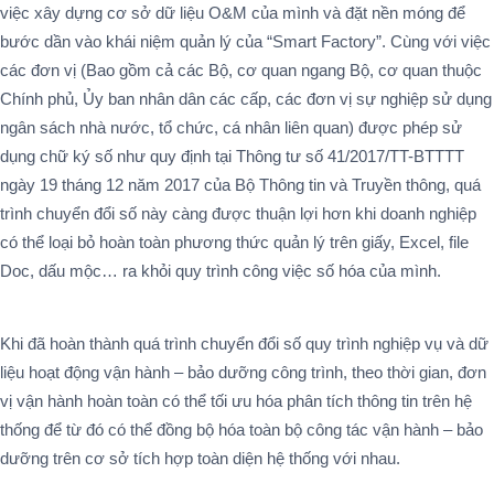
việc xây dựng cơ sở dữ liệu O&M của mình và đặt nền móng để
bước dần vào khái niệm quản lý của “Smart Factory”. Cùng với việc
các đơn vị (Bao gồm cả các Bộ, cơ quan ngang Bộ, cơ quan thuộc
Chính phủ, Ủy ban nhân dân các cấp, các đơn vị sự nghiệp sử dụng
ngân sách nhà nước, tổ chức, cá nhân liên quan) được phép sử
dụng chữ ký số như quy định tại Thông tư số 41/2017/TT-BTTTT
ngày 19 tháng 12 năm 2017 của Bộ Thông tin và Truyền thông, quá
trình chuyển đổi số này càng được thuận lợi hơn khi doanh nghiệp
có thể loại bỏ hoàn toàn phương thức quản lý trên giấy, Excel, file
Doc, dấu mộc… ra khỏi quy trình công việc số hóa của mình.
Khi đã hoàn thành quá trình chuyển đổi số quy trình nghiệp vụ và dữ
liệu hoạt động vận hành – bảo dưỡng công trình, theo thời gian, đơn
vị vận hành hoàn toàn có thể tối ưu hóa phân tích thông tin trên hệ
thống để từ đó có thể đồng bộ hóa toàn bộ công tác vận hành – bảo
dưỡng trên cơ sở tích hợp toàn diện hệ thống với nhau.