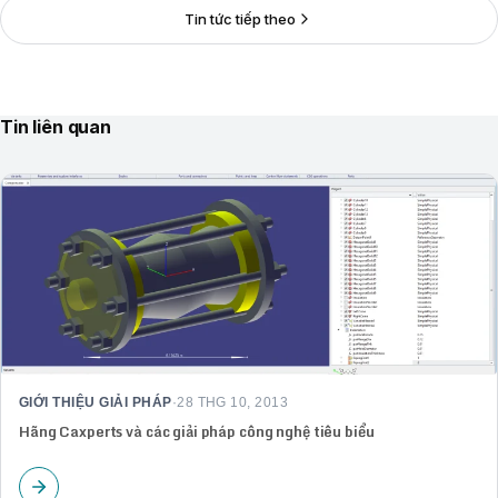
GIỚI THIỆU GIẢI PHÁP
·
28 THG 10, 2013
Hãng Caxperts và các giải pháp công nghệ tiêu biểu
Giới thiệu TrueTech
Sản phẩm
Đối tác của TrueTech
Tuyển Dụng
Liên hệ
© 2026 True Tech. Mọi quyền được bảo lưu.