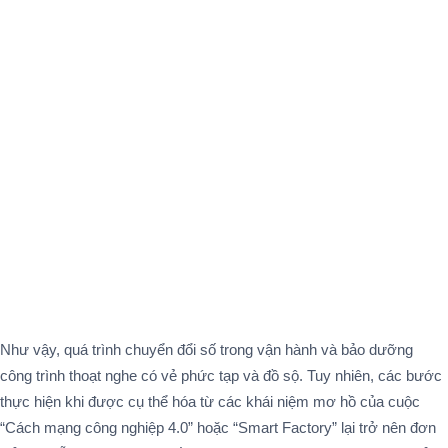
Như vậy, quá trình chuyển đổi số trong vận hành và bảo dưỡng
công trình thoạt nghe có vẻ phức tạp và đồ sộ. Tuy nhiên, các bước
thực hiện khi được cụ thể hóa từ các khái niệm mơ hồ của cuộc
“Cách mạng công nghiệp 4.0” hoặc “Smart Factory” lại trở nên đơn
giản và dễ thực hiện hơn đối với đơn vị vận hành. Từng bước nhỏ
với mục tiêu cụ thể và rõ ràng sẽ khiến cho công cuộc chuyển đổi
số của doanh nghiệp có tính khả thi hơn để bắt kịp với bước phát
triển ngày càng nhanh trong các ngành công nghiệp và công nghệ
đồng thời cũng hướng tới tích lũy một dạng tài sản số (Digital Asset)
quý giá cho doanh nghiệp từ chính các hoạt động hàng ngày.