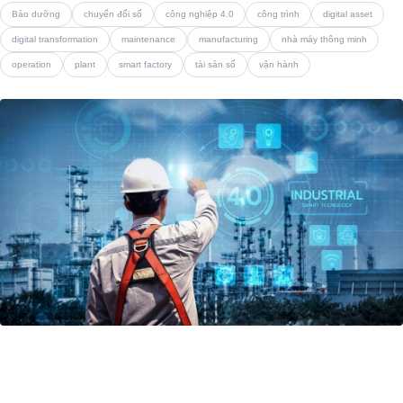
Bảo dưỡng
chuyển đổi số
công nghiệp 4.0
công trình
digital asset
digital transformation
maintenance
manufacturing
nhà máy thông minh
operation
plant
smart factory
tài sản số
vận hành