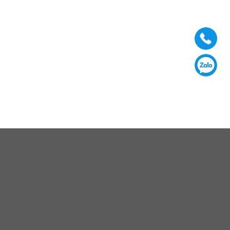
Giải pháp của chúng tôi
TrueTech cung cấp đa dạng các giải pháp và dịch vụ
CNTT tích hợp, ứng dụng công nghệ tiên tiến để giải quyết